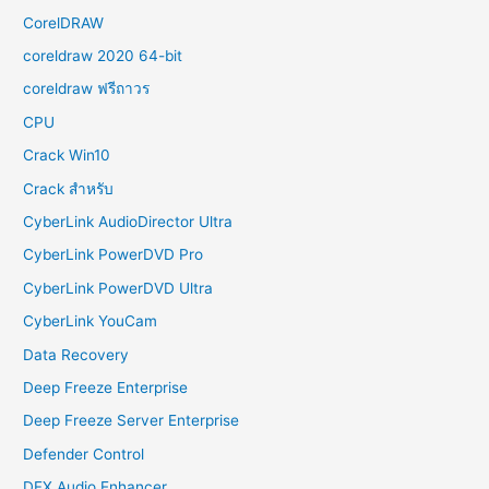
CorelDRAW
coreldraw 2020 64-bit
coreldraw ฟรีถาวร
CPU
Crack Win10
Crack สำหรับ
CyberLink AudioDirector Ultra
CyberLink PowerDVD Pro
CyberLink PowerDVD Ultra
CyberLink YouCam
Data Recovery
Deep Freeze Enterprise
Deep Freeze Server Enterprise
Defender Control
DFX Audio Enhancer