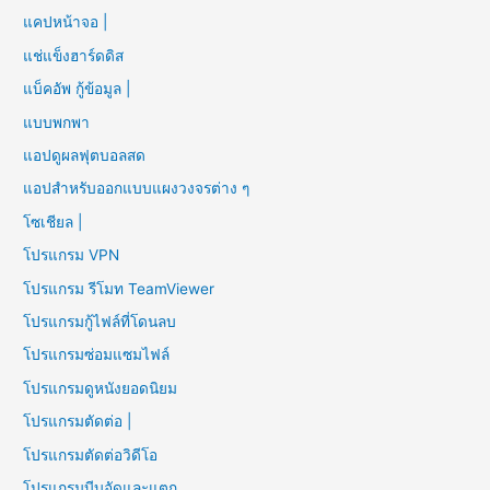
แคปหน้าจอ |
แช่แข็งฮาร์ดดิส
แบ็คอัพ กู้ข้อมูล |
แบบพกพา
แอปดูผลฟุตบอลสด
แอปสำหรับออกแบบแผงวงจรต่าง ๆ
โซเชียล |
โปรแกรม VPN
โปรแกรม รีโมท TeamViewer
โปรแกรมกู้ไฟล์ที่โดนลบ
โปรแกรมซ่อมแซมไฟล์
โปรแกรมดูหนังยอดนิยม
โปรแกรมตัดต่อ |
โปรแกรมตัดต่อวิดีโอ
โปรแกรมบีบอัดและแตก