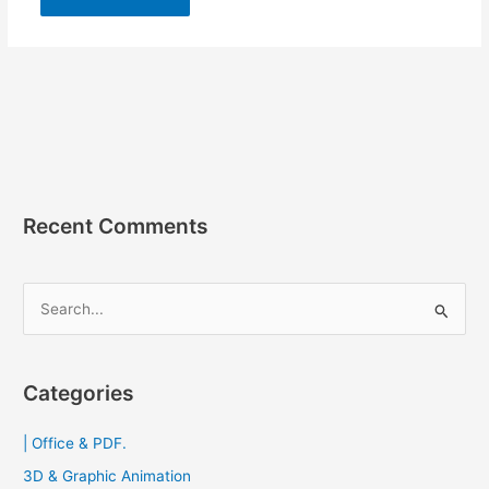
Recent Comments
S
e
a
r
Categories
c
| Office & PDF.
h
f
3D & Graphic Animation