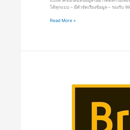
แบ่งพาติชั่นโดยที่ข้อมูลในฮาร์ดดิสก์ไม่เ
ได้ทุกแบบ – มีตัวจัดเรียงข้อมูล – รองร
AOMEI
Read More »
Partition
Assistant
9.13.0
[Full]
ถาวร
โปรแกรม
แบ่ง
พาร์
ติ
ชั่น
2023