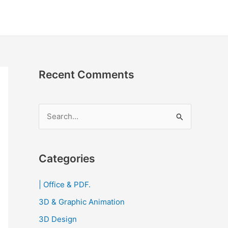
Recent Comments
S
e
a
r
Categories
c
| Office & PDF.
h
3D & Graphic Animation
f
o
3D Design