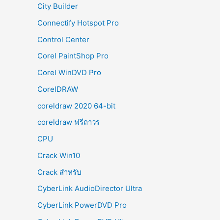
City Builder
Connectify Hotspot Pro
Control Center
Corel PaintShop Pro
Corel WinDVD Pro
CorelDRAW
coreldraw 2020 64-bit
coreldraw ฟรีถาวร
CPU
Crack Win10
Crack สำหรับ
CyberLink AudioDirector Ultra
CyberLink PowerDVD Pro