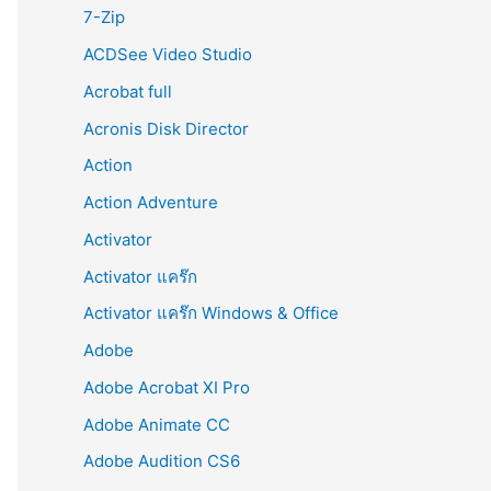
r
7-Zip
:
ACDSee Video Studio
Acrobat full
Acronis Disk Director
Action
Action Adventure
Activator
Activator แคร๊ก
Activator แคร๊ก Windows & Office
Adobe
Adobe Acrobat XI Pro
Adobe Animate CC
Adobe Audition CS6