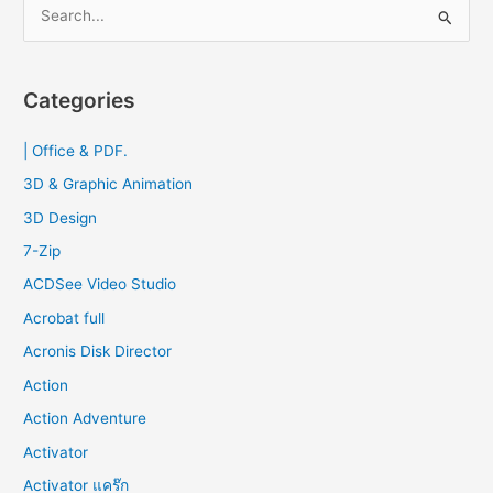
S
e
a
r
Categories
c
| Office & PDF.
h
f
3D & Graphic Animation
o
3D Design
r
7-Zip
:
ACDSee Video Studio
Acrobat full
Acronis Disk Director
Action
Action Adventure
Activator
Activator แคร๊ก