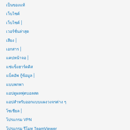
เป็นของแท้
เว็บไซต์
เว็บไซต์ |
เวอร์ชั่นล่าสุด
เสียง |
เอกสาร |
แคปหน้าจอ |
แช่แข็งฮาร์ดดิส
แบ็คอัพ กู้ข้อมูล |
แบบพกพา
แอปดูผลฟุตบอลสด
แอปสำหรับออกแบบแผงวงจรต่าง ๆ
โซเชียล |
โปรแกรม VPN
โปรแกรม รีโมท TeamViewer