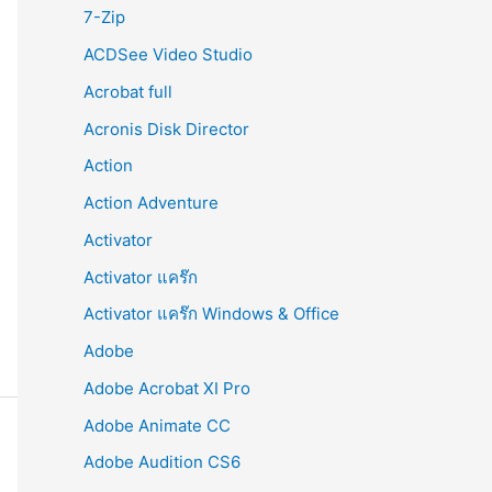
r
7-Zip
:
ACDSee Video Studio
Acrobat full
Acronis Disk Director
Action
Action Adventure
Activator
Activator แคร๊ก
Activator แคร๊ก Windows & Office
Adobe
Adobe Acrobat XI Pro
Adobe Animate CC
Adobe Audition CS6