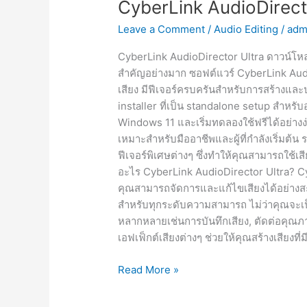
CyberLink AudioDire
Leave a Comment
/
Audio Editing
/
adm
CyberLink AudioDirector Ultra ดาวน์โหลดเ
สำคัญอย่างมาก ซอฟต์แวร์ CyberLink Audio
เสียง มีฟีเจอร์ครบครันสำหรับการสร้างและ
installer ที่เป็น standalone setup สำหร
Windows 11 และเริ่มทดลองใช้ฟรีได้อย่างง่
เหมาะสำหรับมืออาชีพและผู้ที่กำลังเริ่มต้น
ฟีเจอร์พิเศษต่างๆ ซึ่งทำให้คุณสามารถใช้เสี
อะไร CyberLink AudioDirector Ultra? Cyb
คุณสามารถจัดการและแก้ไขเสียงได้อย่างสะด
สำหรับทุกระดับความสามารถ ไม่ว่าคุณจะเป็น
หลากหลายเช่นการบันทึกเสียง, ตัดต่อคุณ
เอฟเฟ็กต์เสียงต่างๆ ช่วยให้คุณสร้างเสียงที่
CyberLink
Read More »
AudioDirector
Ultra