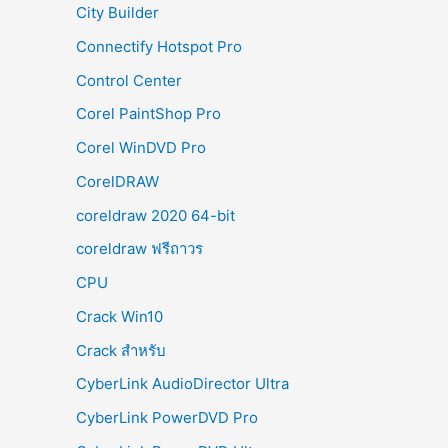
City Builder
Connectify Hotspot Pro
Control Center
Corel PaintShop Pro
Corel WinDVD Pro
CorelDRAW
coreldraw 2020 64-bit
coreldraw ฟรีถาวร
CPU
Crack Win10
Crack สำหรับ
CyberLink AudioDirector Ultra
CyberLink PowerDVD Pro