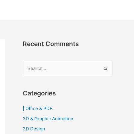
Recent Comments
S
e
a
r
Categories
c
| Office & PDF.
h
3D & Graphic Animation
f
o
3D Design