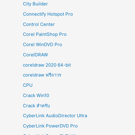
City Builder
Connectify Hotspot Pro
Control Center
Corel PaintShop Pro
Corel WinDVD Pro
CorelDRAW
coreldraw 2020 64-bit
coreldraw ฟรีถาวร
CPU
Crack Win10
Crack สำหรับ
CyberLink AudioDirector Ultra
CyberLink PowerDVD Pro