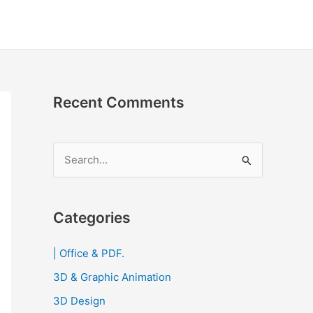
Recent Comments
S
e
a
r
Categories
c
| Office & PDF.
h
3D & Graphic Animation
f
o
3D Design