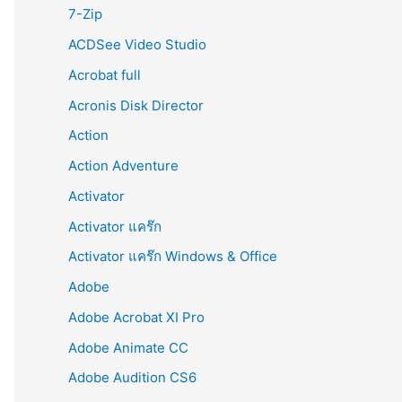
r
7-Zip
:
ACDSee Video Studio
Acrobat full
Acronis Disk Director
Action
Action Adventure
Activator
Activator แคร๊ก
Activator แคร๊ก Windows & Office
Adobe
Adobe Acrobat XI Pro
Adobe Animate CC
Adobe Audition CS6