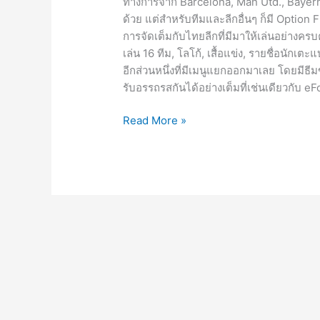
ทางการจาก Barcelona, Man Utd., Bayern 
ด้วย แต่สำหรับทีมและลีกอื่นๆ ก็มี Option F
การจัดเต็มกับไทยลีกที่มีมาให้เล่นอย่างค
เล่น 16 ทีม, โลโก้, เสื้อแข่ง, รายชื่อนักเ
อีกส่วนหนึ่งที่มีเมนูแยกออกมาเลย โดยมีธี
รับอรรถรสกันได้อย่างเต็มที่เช่นเดียวกับ e
PES
Read More »
SEASON
UPDATE
[PC]
ติด
ตั้ง
เสร็จ
เล่น
ได้
เลย
2023