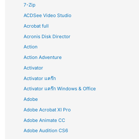
r
7-Zip
:
ACDSee Video Studio
Acrobat full
Acronis Disk Director
Action
Action Adventure
Activator
Activator แคร๊ก
Activator แคร๊ก Windows & Office
Adobe
Adobe Acrobat XI Pro
Adobe Animate CC
Adobe Audition CS6