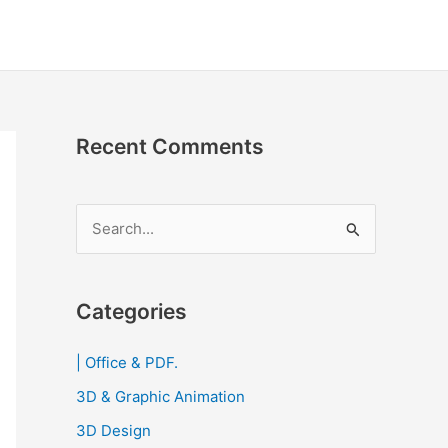
Recent Comments
S
e
a
r
Categories
c
| Office & PDF.
h
3D & Graphic Animation
f
o
3D Design