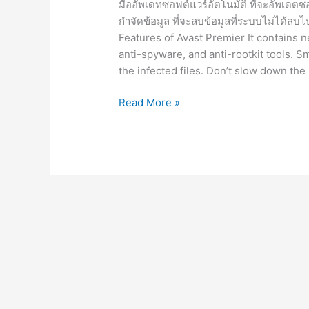
มืออัพเดทซอฟต์แวร์อัตโนมัติ ที่จะอัพเดต
กำจัดข้อมูล ที่จะลบข้อมูลที่ระบบไม่ได้ลบไป
Features of Avast Premier It contains n
anti-spyware, and anti-rootkit tools. S
the infected files. Don’t slow down the
Avast
Read More »
Free
Antivirus
v22.9.6032
[Full]
ไทย
โปรแกรม
แอนตี้
ไวรัส
2023