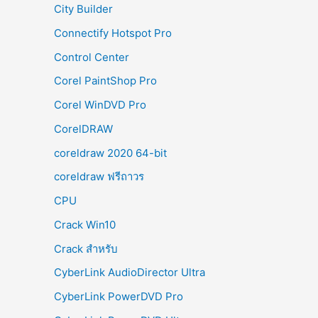
City Builder
Connectify Hotspot Pro
Control Center
Corel PaintShop Pro
Corel WinDVD Pro
CorelDRAW
coreldraw 2020 64-bit
coreldraw ฟรีถาวร
CPU
Crack Win10
Crack สำหรับ
CyberLink AudioDirector Ultra
CyberLink PowerDVD Pro