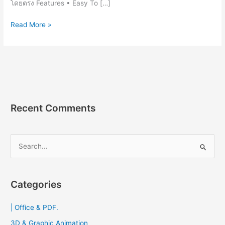
โดยตรง Features • Easy To […]
FxSound
Read More »
Enhancer
v21.1.16.0
[Full]
โปรแกรม
ปรับ
แต่ง
เพิ่ม
Recent Comments
เสียง
คอม
S
e
a
r
Categories
c
| Office & PDF.
h
f
3D & Graphic Animation