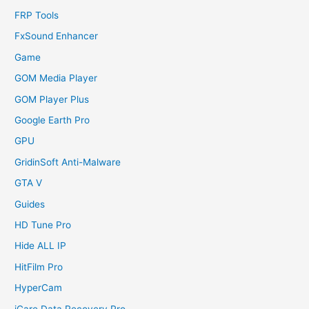
FRP Tools
FxSound Enhancer
Game
GOM Media Player
GOM Player Plus
Google Earth Pro
GPU
GridinSoft Anti-Malware
GTA V
Guides
HD Tune Pro
Hide ALL IP
HitFilm Pro
HyperCam
iCare Data Recovery Pro