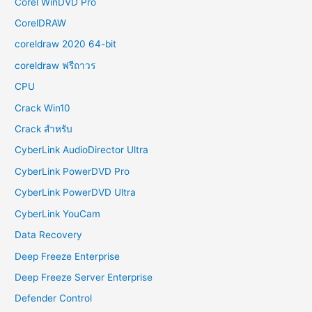
Corel WinDVD Pro
CorelDRAW
coreldraw 2020 64-bit
coreldraw ฟรีถาวร
CPU
Crack Win10
Crack สำหรับ
CyberLink AudioDirector Ultra
CyberLink PowerDVD Pro
CyberLink PowerDVD Ultra
CyberLink YouCam
Data Recovery
Deep Freeze Enterprise
Deep Freeze Server Enterprise
Defender Control