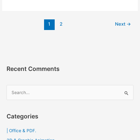
v1.2.4
Free
Download
1
2
Next
→
[PC]
Recent Comments
S
e
a
r
Categories
c
| Office & PDF.
h
f