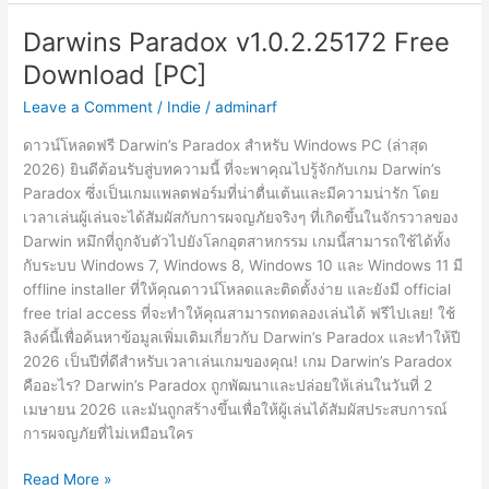
Adams
Existential
Darwins Paradox v1.0.2.25172 Free
Treads
Download [PC]
Build
23077592
Leave a Comment
/
Indie
/
adminarf
Free
ดาวน์โหลดฟรี Darwin’s Paradox สำหรับ Windows PC (ล่าสุด
Download
2026) ยินดีต้อนรับสู่บทความนี้ ที่จะพาคุณไปรู้จักกับเกม Darwin’s
[PC]
Paradox ซึ่งเป็นเกมแพลตฟอร์มที่น่าตื่นเต้นและมีความน่ารัก โดย
เวลาเล่นผู้เล่นจะได้สัมผัสกับการผจญภัยจริงๆ ที่เกิดขึ้นในจักรวาลของ
Darwin หมึกที่ถูกจับตัวไปยังโลกอุตสาหกรรม เกมนี้สามารถใช้ได้ทั้ง
กับระบบ Windows 7, Windows 8, Windows 10 และ Windows 11 มี
offline installer ที่ให้คุณดาวน์โหลดและติดตั้งง่าย และยังมี official
free trial access ที่จะทำให้คุณสามารถทดลองเล่นได้ ฟรีไปเลย! ใช้
ลิงค์นี้เพื่อค้นหาข้อมูลเพิ่มเติมเกี่ยวกับ Darwin’s Paradox และทำให้ปี
2026 เป็นปีที่ดีสำหรับเวลาเล่นเกมของคุณ! เกม Darwin’s Paradox
คืออะไร? Darwin’s Paradox ถูกพัฒนาและปล่อยให้เล่นในวันที่ 2
เมษายน 2026 และมันถูกสร้างขึ้นเพื่อให้ผู้เล่นได้สัมผัสประสบการณ์
การผจญภัยที่ไม่เหมือนใคร
Darwins
Read More »