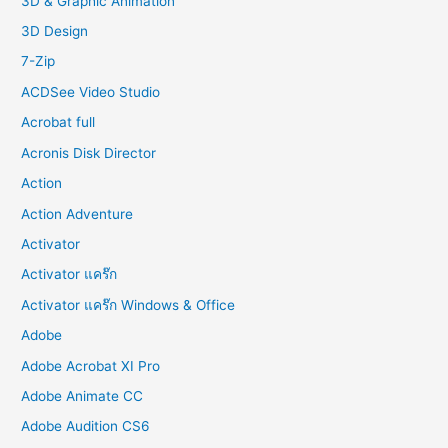
3D & Graphic Animation
o
3D Design
r
7-Zip
:
ACDSee Video Studio
Acrobat full
Acronis Disk Director
Action
Action Adventure
Activator
Activator แคร๊ก
Activator แคร๊ก Windows & Office
Adobe
Adobe Acrobat XI Pro
Adobe Animate CC
Adobe Audition CS6