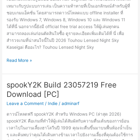
เหมาะกับรูปแบบการเล่น เป็นความท้าทายที่เป็นเอกลักษณ์สำหรับผู้ที่
ชอบเกมแอ็คชั่น โดยสามารถดาวน์โหลดแบบ offline installer ที่
รองรับ Windows 7, Windows 8, Windows 10 และ Windows 11
ได้ที่นี่ นอกจากนี้ยังมี official free trial access ให้ผู้เล่นทุกคน
สามารถลองเล่นก่อนตัดสินใจซื้อ ดูรายละเอียดเพิ่มเติมได้ที่ นี่ เพื่อ
สำรวจเกมที่น่าสนใจนี้ในปี 2026 Touhou Lensed Night Sky
Kaseigai คืออะไร? Touhou Lensed Night Sky
Touhou
Read More »
Lensed
Night
Sky
spookY2K Build 23057219 Free
Kaseigai
Download [PC]
Build
23085276
Leave a Comment
/
Indie
/
adminarf
Free
ดาวน์โหลดฟรี spookY2K สำหรับ Windows PC (ล่าสุด 2026)
Download
spookY2K คือเกมที่ทำให้ผู้เล่นได้สัมผัสกับความตื่นเต้นของการย้อน
[PC]
เวลาไปในงานเลี้ยงฮาโลวีนปี 1999 คุณจะตื่นขึ้นมาบนพื้นห้องน้ำเย็น
ๆ และค้นพบว่าคุณได้เดินทางข้ามเวลาไปยังงานเลี้ยงที่คุณต้องใช้การ