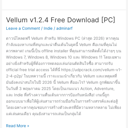
Paradox
v1.0.2.25172
Free
Vellum v1.2.4 Free Download [PC]
Download
Leave a Comment
/
Indie
/
adminarf
[PC]
ดาวน์โหลดฟรี Vellum สำหรับ Windows PC (ล่าสุด 2026) หากคุณ
กำลังมองหาเกมที่สนุกและน่าตื่นเต้นในยุคนี้ Vellum คือเกมที่คุณไม่
ควรพลาด! เกมนี้เป็น offline installer ที่คุณสามารถติดตั้งได้ง่ายๆ บน
Windows 7, Windows 8, Windows 10 และ Windows 11 โดยเฉพาะ
อย่างยิ่งสำหรับผู้ที่ต้องการทดลองเล่นก่อนตัดสินใจซื้อ สามารถรับ
official free trial access ได้ที่นี่ https://udpcrack.com/vellum-v1-
2-4-p2p/ ในบทความนี้ เราจะแนะนำเกี่ยวกับ Vellum และเหตุผลที่
มันยังคงน่าสนใจในปี 2026 นี้ Vellum คืออะไร? Vellum ถูกพัฒนาขึ้น
ในวันที่ 3 พฤษภาคม 2025 โดยเป็นเกมแนว Action, Adventure,
และ Indie ที่สร้างความตื่นเต้นจากการป้องกันหนังสือ! เกมนี้ถูก
ออกแบบมาเพื่อให้ผู้เล่นสามารถร่วมมือกันในการสร้างสรรค์และต่อสู้
โดยเฉพาะหากคุณชอบการสร้างตัวละครที่มีความหลากหลาย ไม่เพียง
แค่เล่นคนเดียว คุณยังสามารถเล่นเป็นกลุ่มได้
Vellum
Read More »