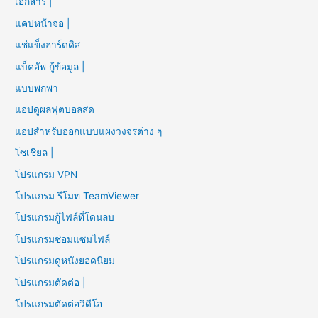
เอกสาร |
แคปหน้าจอ |
แช่แข็งฮาร์ดดิส
แบ็คอัพ กู้ข้อมูล |
แบบพกพา
แอปดูผลฟุตบอลสด
แอปสำหรับออกแบบแผงวงจรต่าง ๆ
โซเชียล |
โปรแกรม VPN
โปรแกรม รีโมท TeamViewer
โปรแกรมกู้ไฟล์ที่โดนลบ
โปรแกรมซ่อมแซมไฟล์
โปรแกรมดูหนังยอดนิยม
โปรแกรมตัดต่อ |
โปรแกรมตัดต่อวิดีโอ