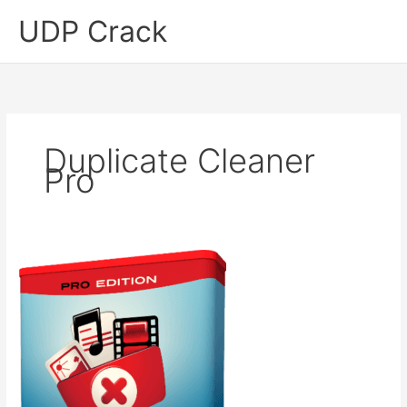
Skip
UDP Crack
to
content
Duplicate Cleaner
Pro