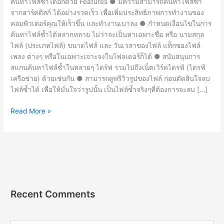
ค้นหาไฟล์ซ้ำได้อีกด้วย Features ● มีความสามารถค้นหาไฟล์ซ้ำ
จากฮาร์ดดิสก์ ได้อย่างรวดเร็ว เพื่อเพิ่มประสิทธิภาพการทำงานของ
คอมพิวเตอร์คุณให้เร็วขึ้น และทำงานเบาลง ● กำหนดเงื่อนไขในการ
ค้นหาไฟล์ซ้ำได้หลากหลาย ไม่ว่าจะเป็นหาเฉพาะชื่อ หรือ นามสกุล
ไฟล์ (ประเภทไฟล์) ขนาดไฟล์ และ วันเวลาของไฟล์ แท็กของไฟล์
เพลง ต่างๆ หรือในเฉพาะเจาะจงในโฟลเดอร์ก็ได้ ● สนับสนุนการ
สแกนค้นหาไฟล์ซ้ำในหลายๆ ไดร์ฟ รวมไปถึงเน็ตเวิร์คไดรฟ์ (ไดรฟ์
เครือข่าย) ด้วยเช่นกัน ● สามารถดูพรีวิวรูปของไฟล์ ก่อนตัดสินใจลบ
ไฟล์ซ้ำได้ เพื่อให้มั่นใจว่ารูปนั้น เป็นไฟล์ซ้ำจริงๆที่ต้องการจะลบ […]
Duplicate
Read More »
Cleaner
Pro
8.21
[Full]
ถาวร
โปรแกรม
ลบ
Recent Comments
ไฟล์
ที่
ซ้ำ