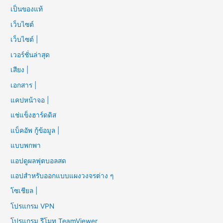
เป็นของแท้
เว็บไซต์
เว็บไซต์ |
เวอร์ชั่นล่าสุด
เสียง |
เอกสาร |
แคปหน้าจอ |
แช่แข็งฮาร์ดดิส
แบ็คอัพ กู้ข้อมูล |
แบบพกพา
แอปดูผลฟุตบอลสด
แอปสำหรับออกแบบแผงวงจรต่าง ๆ
โซเชียล |
โปรแกรม VPN
โปรแกรม รีโมท TeamViewer