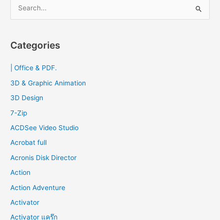
S
กัน
e
a
r
Categories
c
| Office & PDF.
h
f
3D & Graphic Animation
o
3D Design
r
7-Zip
:
ACDSee Video Studio
Acrobat full
Acronis Disk Director
Action
Action Adventure
Activator
Activator แคร๊ก