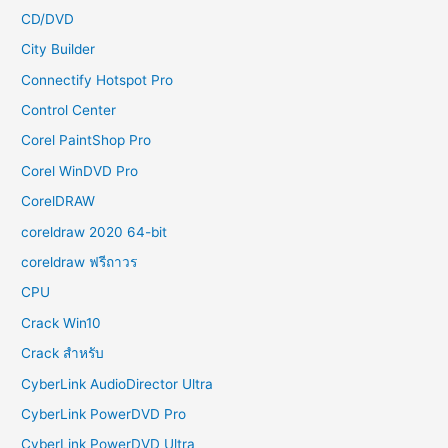
CD/DVD
City Builder
Connectify Hotspot Pro
Control Center
Corel PaintShop Pro
Corel WinDVD Pro
CorelDRAW
coreldraw 2020 64-bit
coreldraw ฟรีถาวร
CPU
Crack Win10
Crack สำหรับ
CyberLink AudioDirector Ultra
CyberLink PowerDVD Pro
CyberLink PowerDVD Ultra