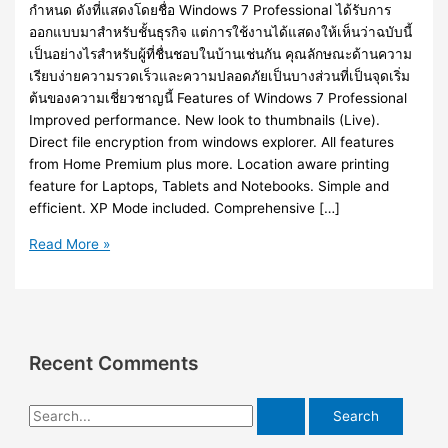
กำหนด ดังที่แสดงโดยชื่อ Windows 7 Professional ได้รับการ
ออกแบบมาสำหรับชั้นธุรกิจ แต่การใช้งานได้แสดงให้เห็นว่าฉบับนี้
เป็นอย่างไรสำหรับผู้ที่ชื่นชอบในบ้านเช่นกัน คุณลักษณะด้านความ
เรียบง่ายความรวดเร็วและความปลอดภัยเป็นบางส่วนที่เป็นจุดเริ่ม
ต้นของความเชี่ยวชาญนี้ Features of Windows 7 Professional
Improved performance. New look to thumbnails (Live).
Direct file encryption from windows explorer. All features
from Home Premium plus more. Location aware printing
feature for Laptops, Tablets and Notebooks. Simple and
efficient. XP Mode included. Comprehensive […]
Windows
Read More »
7
Professional
[Full]
ตัว
โปร
Recent Comments
ไฟล์
เดียว
S
โหลด
e
แรง