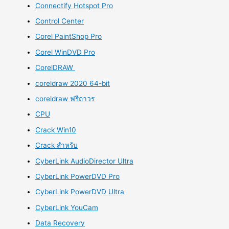
Connectify Hotspot Pro
Control Center
Corel PaintShop Pro
Corel WinDVD Pro
CorelDRAW
coreldraw 2020 64-bit
coreldraw ฟรีถาวร
CPU
Crack Win10
Crack สำหรับ
CyberLink AudioDirector Ultra
CyberLink PowerDVD Pro
CyberLink PowerDVD Ultra
CyberLink YouCam
Data Recovery