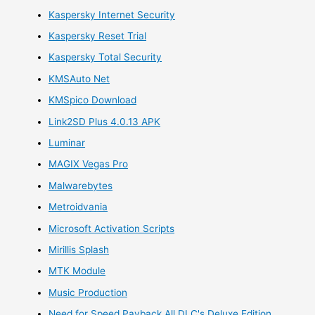
Kaspersky Internet Security
Kaspersky Reset Trial
Kaspersky Total Security
KMSAuto Net
KMSpico Download
Link2SD Plus 4.0.13 APK
Luminar
MAGIX Vegas Pro
Malwarebytes
Metroidvania
Microsoft Activation Scripts
Mirillis Splash
MTK Module
Music Production
Need for Speed Payback All DLC's Deluxe Edition