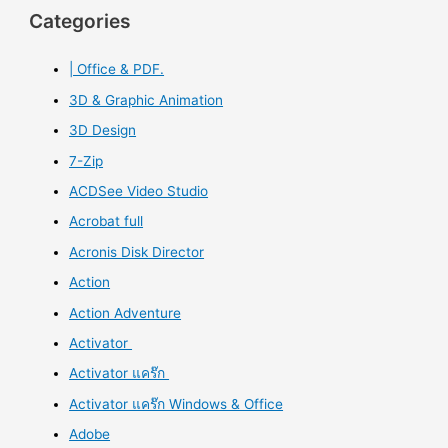
Updated
a
Categories
r
| Office & PDF.
c
h
3D & Graphic Animation
f
3D Design
o
7-Zip
r
ACDSee Video Studio
:
Acrobat full
Acronis Disk Director
Action
Action Adventure
Activator
Activator แคร๊ก
Activator แคร๊ก Windows & Office
Adobe