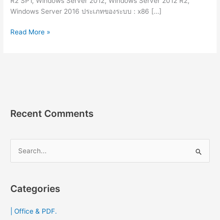
R2 SP1, Windows Server 2012, Windows Server 2012 R2,
Windows Server 2016 ประเภทของระบบ : x86 […]
NET
Read More »
Framework
4.7.2
ติด
ตั้ง
แบบ
ออฟ
ไลน์
Recent Comments
ลิ้ง
ตรง
จาก
S
Microsoft
e
2023
a
r
Categories
c
| Office & PDF.
h