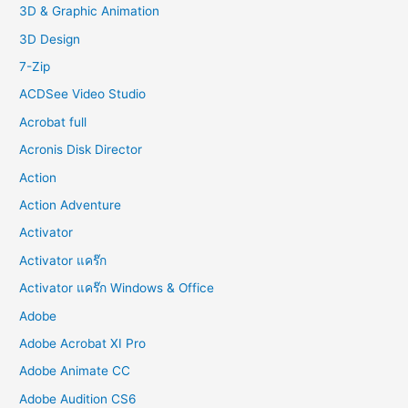
f
3D & Graphic Animation
o
3D Design
r
7-Zip
:
ACDSee Video Studio
Acrobat full
Acronis Disk Director
Action
Action Adventure
Activator
Activator แคร๊ก
Activator แคร๊ก Windows & Office
Adobe
Adobe Acrobat XI Pro
Adobe Animate CC
Adobe Audition CS6