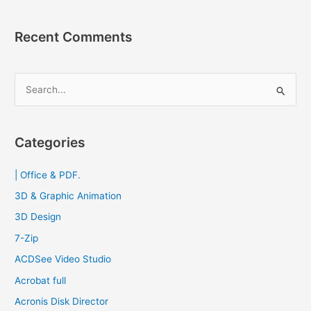
Recent Comments
S
e
a
r
Categories
c
| Office & PDF.
h
f
3D & Graphic Animation
o
3D Design
r
7-Zip
:
ACDSee Video Studio
Acrobat full
Acronis Disk Director