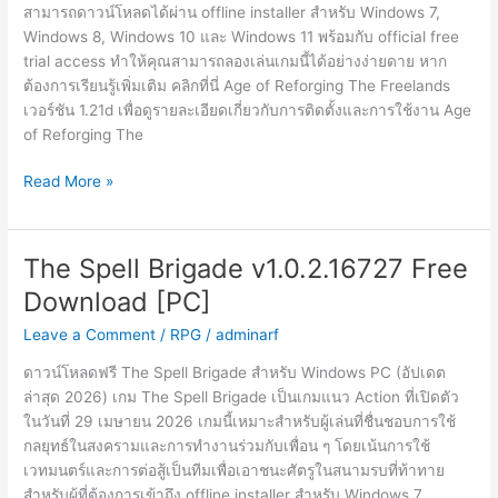
สามารถดาวน์โหลดได้ผ่าน offline installer สำหรับ Windows 7,
Windows 8, Windows 10 และ Windows 11 พร้อมกับ official free
trial access ทำให้คุณสามารถลองเล่นเกมนี้ได้อย่างง่ายดาย หาก
ต้องการเรียนรู้เพิ่มเติม คลิกที่นี่ Age of Reforging The Freelands
เวอร์ชัน 1.21d เพื่อดูรายละเอียดเกี่ยวกับการติดตั้งและการใช้งาน Age
of Reforging The
Age
Read More »
of
Reforging
The
The Spell Brigade v1.0.2.16727 Free
Freelands
Download [PC]
v1.21d
Free
Leave a Comment
/
RPG
/
adminarf
Download
ดาวน์โหลดฟรี The Spell Brigade สำหรับ Windows PC (อัปเดต
[PC]
ล่าสุด 2026) เกม The Spell Brigade เป็นเกมแนว Action ที่เปิดตัว
ในวันที่ 29 เมษายน 2026 เกมนี้เหมาะสำหรับผู้เล่นที่ชื่นชอบการใช้
กลยุทธ์ในสงครามและการทำงานร่วมกับเพื่อน ๆ โดยเน้นการใช้
เวทมนตร์และการต่อสู้เป็นทีมเพื่อเอาชนะศัตรูในสนามรบที่ท้าทาย
สำหรับผู้ที่ต้องการเข้าถึง offline installer สำหรับ Windows 7,