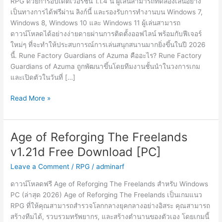
RPG ด้วยการอัปเดตเวอร์ชัน 1.1.4 นี้ ผู้เล่นสามารถทดลองเล่นอย่าง
เป็นทางการได้ฟรีผ่าน ลิงก์นี้ และรองรับการทำงานบน Windows 7,
Windows 8, Windows 10 และ Windows 11 ผู้เล่นสามารถ
ดาวน์โหลดได้อย่างง่ายดายผ่านการติดตั้งออฟไลน์ พร้อมกับฟีเจอร์
ใหม่ๆ ที่จะทำให้ประสบการณ์การเล่นสนุกสนานมากยิ่งขึ้นในปี 2026
นี้. Rune Factory Guardians of Azuma คืออะไร? Rune Factory
Guardians of Azuma ถูกพัฒนาขึ้นโดยทีมงานชั้นนำในวงการเกม
และเปิดตัวในวันที่ […]
Rune
Read More »
Factory
Guardians
of
Age of Reforging The Freelands
Azuma
v1.21d Free Download [PC]
v1.1.4
Free
Leave a Comment
/
RPG
/
adminarf
Download
ดาวน์โหลดฟรี Age of Reforging The Freelands สำหรับ Windows
[PC]
PC (ล่าสุด 2026) Age of Reforging The Freelands เป็นเกมแนว
RPG ที่ให้คุณสามารถสำรวจโลกกลางยุคกลางอย่างอิสระ คุณสามารถ
สร้างทีมได้, รวบรวมทรัพยากร, และสร้างตำนานของตัวเอง โดยเกมนี้