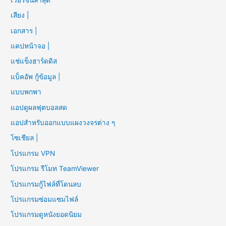
เสียง |
เอกสาร |
แคปหน้าจอ |
แช่แข็งฮาร์ดดิส
แบ็คอัพ กู้ข้อมูล |
แบบพกพา
แอปดูผลฟุตบอลสด
แอปสำหรับออกแบบแผงวงจรต่าง ๆ
โซเชียล |
โปรแกรม VPN
โปรแกรม รีโมท TeamViewer
โปรแกรมกู้ไฟล์ที่โดนลบ
โปรแกรมซ่อมแซมไฟล์
โปรแกรมดูหนังยอดนิยม