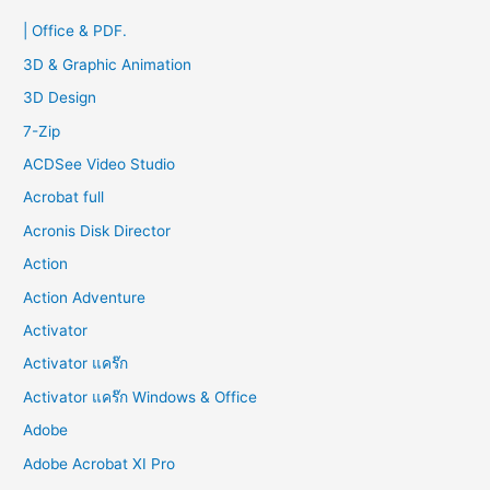
c
| Office & PDF.
h
f
3D & Graphic Animation
o
3D Design
r
7-Zip
:
ACDSee Video Studio
Acrobat full
Acronis Disk Director
Action
Action Adventure
Activator
Activator แคร๊ก
Activator แคร๊ก Windows & Office
Adobe
Adobe Acrobat XI Pro