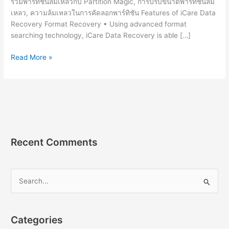
รวมพาร์ทิชันล้มเหลวกับ Partition Magic, การปรับขนาดพาร์ทิชันล้ม
เหลว, ความล้มเหลวในการคัดลอกพาร์ทิชัน Features of iCare Data
Recovery Format Recovery • Using advanced format
searching technology, iCare Data Recovery is able […]
iCare
Read More »
Data
Recovery
Pro
8.4.2
[Full]
ถาวร
โปรแกรม
Recent Comments
กู้
ข้อมูล
S
e
a
r
Categories