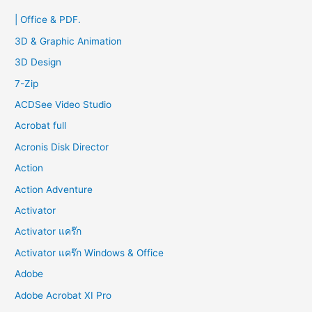
c
| Office & PDF.
h
f
3D & Graphic Animation
o
3D Design
r
7-Zip
:
ACDSee Video Studio
Acrobat full
Acronis Disk Director
Action
Action Adventure
Activator
Activator แคร๊ก
Activator แคร๊ก Windows & Office
Adobe
Adobe Acrobat XI Pro