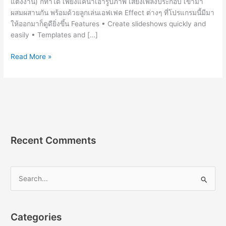
แต่งงาน) ก็ทำได้ เพียงแค่นำเอารูปภาพ เสียงเพลงประกอบ เข้ามา
ผสมผสานกัน พร้อมด้วยลูกเล่นเอฟเฟค Effect ต่างๆ ที่โปรแกรมนี้มีมา
ให้ออกมาก็ดูดียิ่งขึ้น Features • Create slideshows quickly and
easily • Templates and […]
Ashampoo
Read More »
Slideshow
Studio
4.0.9.3
[Full]
โปรแกรม
ทำ
สไลด์
Recent Comments
โชว์
2023
S
e
a
r
Categories