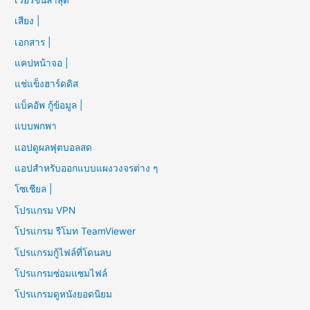
เสียง |
เอกสาร |
แคปหน้าจอ |
แช่แข็งฮาร์ดดิส
แบ็คอัพ กู้ข้อมูล |
แบบพกพา
แอปดูผลฟุตบอลสด
แอปสำหรับออกแบบแผงวงจรต่าง ๆ
โซเชียล |
โปรแกรม VPN
โปรแกรม รีโมท TeamViewer
โปรแกรมกู้ไฟล์ที่โดนลบ
โปรแกรมซ่อมแซมไฟล์
โปรแกรมดูหนังยอดนิยม