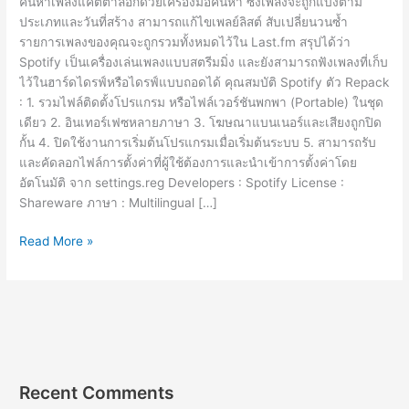
ค้นหาเพลงแคตตาล็อกด้วยเครื่องมือค้นหา ซึ่งเพลงจะถูกแบ่งตาม
ประเภทและวันที่สร้าง สามารถแก้ไขเพลย์ลิสต์ สับเปลี่ยนวนซ้ำ
รายการเพลงของคุณจะถูกรวมทั้งหมดไว้ใน Last.fm สรุปได้ว่า
Spotify เป็นเครื่องเล่นเพลงแบบสตรีมมิ่ง และยังสามารถฟังเพลงที่เก็บ
ไว้ในฮาร์ดไดรฟ์หรือไดรฟ์แบบถอดได้ คุณสมบัติ Spotify ตัว Repack
: 1. รวมไฟล์ติดตั้งโปรแกรม หรือไฟล์เวอร์ชันพกพา (Portable) ในชุด
เดียว 2. อินเทอร์เฟซหลายภาษา 3. โฆษณาแบนเนอร์และเสียงถูกปิด
กั้น 4. ปิดใช้งานการเริ่มต้นโปรแกรมเมื่อเริ่มต้นระบบ 5. สามารถรับ
และคัดลอกไฟล์การตั้งค่าที่ผู้ใช้ต้องการและนำเข้าการตั้งค่าโดย
อัตโนมัติ จาก settings.reg Developers : Spotify License :
Shareware ภาษา : Multilingual […]
Spotify
Read More »
[Full]
ฟัง
เพลง
ออนไลน์
บน
PC
ไม่มี
Recent Comments
โฆษณา