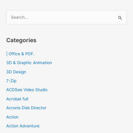
ฟรี
2023
S
e
a
r
Categories
c
| Office & PDF.
h
f
3D & Graphic Animation
o
3D Design
r
7-Zip
:
ACDSee Video Studio
Acrobat full
Acronis Disk Director
Action
Action Adventure