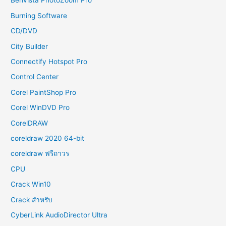
Benvista PhotoZoom Pro
Burning Software
CD/DVD
City Builder
Connectify Hotspot Pro
Control Center
Corel PaintShop Pro
Corel WinDVD Pro
CorelDRAW
coreldraw 2020 64-bit
coreldraw ฟรีถาวร
CPU
Crack Win10
Crack สำหรับ
CyberLink AudioDirector Ultra