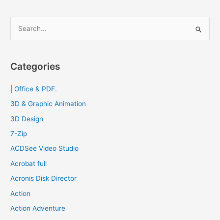
S
e
a
r
Categories
c
| Office & PDF.
h
f
3D & Graphic Animation
o
3D Design
r
7-Zip
:
ACDSee Video Studio
Acrobat full
Acronis Disk Director
Action
Action Adventure