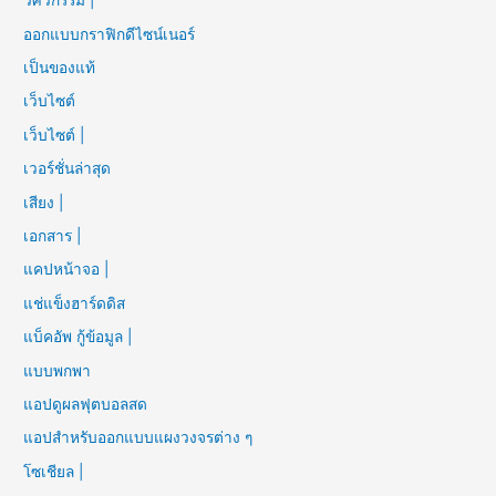
วิศวกรรม |
ออกแบบกราฟิกดีไซน์เนอร์
เป็นของแท้
เว็บไซต์
เว็บไซต์ |
เวอร์ชั่นล่าสุด
เสียง |
เอกสาร |
แคปหน้าจอ |
แช่แข็งฮาร์ดดิส
แบ็คอัพ กู้ข้อมูล |
แบบพกพา
แอปดูผลฟุตบอลสด
แอปสำหรับออกแบบแผงวงจรต่าง ๆ
โซเชียล |