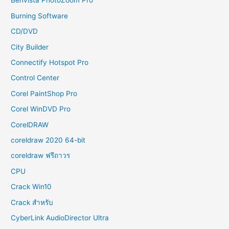
Benvista PhotoZoom Pro
Burning Software
CD/DVD
City Builder
Connectify Hotspot Pro
Control Center
Corel PaintShop Pro
Corel WinDVD Pro
CorelDRAW
coreldraw 2020 64-bit
coreldraw ฟรีถาวร
CPU
Crack Win10
Crack สำหรับ
CyberLink AudioDirector Ultra