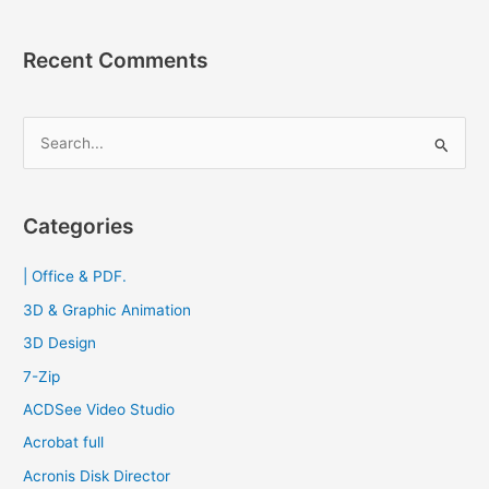
Recent Comments
S
e
a
r
Categories
c
| Office & PDF.
h
f
3D & Graphic Animation
o
3D Design
r
7-Zip
:
ACDSee Video Studio
Acrobat full
Acronis Disk Director