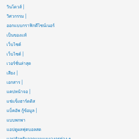
วินโดวส์ |
วิศวกรรม |
ออกแบบกราฟิกดีไซน์เนอร์
เป็นของแท้
เว็บไซต์
เว็บไซต์ |
เวอร์ชั่นล่าสุด
เสียง |
เอกสาร |
แคปหน้าจอ |
แช่แข็งฮาร์ดดิส
แบ็คอัพ กู้ข้อมูล |
แบบพกพา
แอปดูผลฟุตบอลสด
แอปสำหรับออกแบบแผงวงจรต่าง ๆ