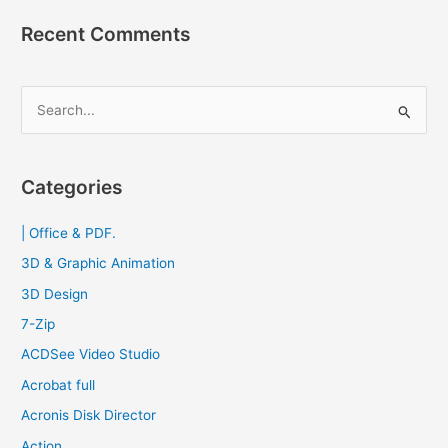
Recent Comments
S
e
a
r
Categories
c
| Office & PDF.
h
f
3D & Graphic Animation
o
3D Design
r
7-Zip
:
ACDSee Video Studio
Acrobat full
Acronis Disk Director
Action