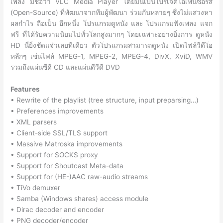
เพลง มีชื่อว่า VLC Media Player โดยมันเป็นโปรเจคโอเพ่นซอร์ส
(Open-Source) ที่พัฒนาจากทีมผู้พัฒนา ร่วมกันหลายๆ ซึ่งไม่แสวงหา
ผลกำไร ถือเป็น อีกหนึ่ง โปรแกรมดูหนัง และ โปรแกรมฟังเพลง แจก
ฟรี ที่ได้รับความนิยมไปทั่วโลกสูงมากๆ โดยเฉพาะอย่างยิ่งการ ดูหนัง
HD นี่ยิ่งชัดแจ๋วเลยทีเดียว ตัวโปรแกรมสามารถดูหนัง เปิดไฟล์วีดีโอ
หลักๆ เช่นไฟล์ MPEG-1, MPEG-2, MPEG-4, DivX, XviD, WMV
รวมถึงแผ่นซีดี CD และแผ่นดีวีดี DVD
Features
• Rewrite of the playlist (tree structure, input preparsing…)
• Preferences improvements
• XML parsers
• Client-side SSL/TLS support
• Massive Matroska improvements
• Support for SOCKS proxy
• Support for Shoutcast Meta-data
• Support for (HE-)AAC raw-audio streams
• TiVo demuxer
• Samba (Windows shares) access module
• Dirac decoder and encoder
• PNG decoder/encoder