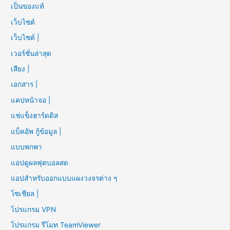
เป็นของแท้
เว็บไซต์
เว็บไซต์ |
เวอร์ชั่นล่าสุด
เสียง |
เอกสาร |
แคปหน้าจอ |
แช่แข็งฮาร์ดดิส
แบ็คอัพ กู้ข้อมูล |
แบบพกพา
แอปดูผลฟุตบอลสด
แอปสำหรับออกแบบแผงวงจรต่าง ๆ
โซเชียล |
โปรแกรม VPN
โปรแกรม รีโมท TeamViewer