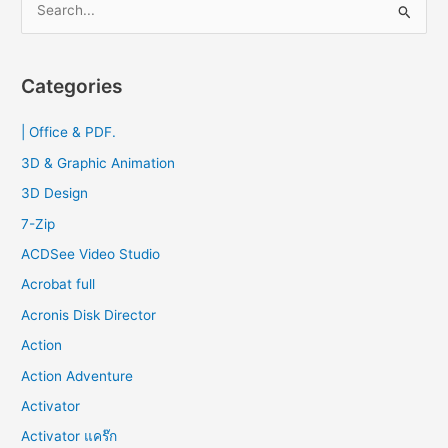
e
a
r
Categories
c
| Office & PDF.
h
f
3D & Graphic Animation
o
3D Design
r
7-Zip
:
ACDSee Video Studio
Acrobat full
Acronis Disk Director
Action
Action Adventure
Activator
Activator แคร๊ก