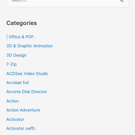
e
a
r
Categories
c
| Office & PDF.
h
f
3D & Graphic Animation
o
3D Design
r
7-Zip
:
ACDSee Video Studio
Acrobat full
Acronis Disk Director
Action
Action Adventure
Activator
Activator แคร๊ก