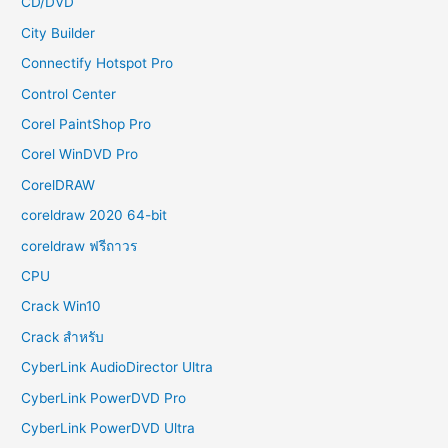
CD/DVD
City Builder
Connectify Hotspot Pro
Control Center
Corel PaintShop Pro
Corel WinDVD Pro
CorelDRAW
coreldraw 2020 64-bit
coreldraw ฟรีถาวร
CPU
Crack Win10
Crack สำหรับ
CyberLink AudioDirector Ultra
CyberLink PowerDVD Pro
CyberLink PowerDVD Ultra