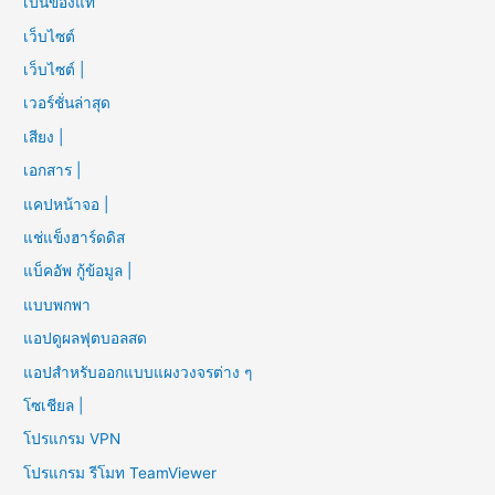
เป็นของแท้
เว็บไซต์
เว็บไซต์ |
เวอร์ชั่นล่าสุด
เสียง |
เอกสาร |
แคปหน้าจอ |
แช่แข็งฮาร์ดดิส
แบ็คอัพ กู้ข้อมูล |
แบบพกพา
แอปดูผลฟุตบอลสด
แอปสำหรับออกแบบแผงวงจรต่าง ๆ
โซเชียล |
โปรแกรม VPN
โปรแกรม รีโมท TeamViewer