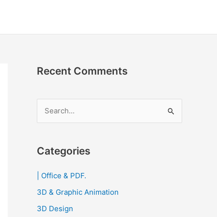
Recent Comments
S
e
a
r
Categories
c
| Office & PDF.
h
3D & Graphic Animation
f
o
3D Design