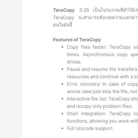
TeraCopy
3.26 เป็นโปรแกรมที่ทำให้เรา
TeraCopy จะสามารถสังเกตความแตกต่างได
สนใจดังนี้
Features of TeraCopy
Copy files faster: TeraCopy u
times. Asynchronous copy spe
drives.
Pause and resume file transfers
resources and continue with a si
Error recovery: In case of copy
worse case just skip the file, not
Interactive file list: TeraCopy sh
and recopy only problem files.
Shell integration: TeraCopy 
functions, allowing you work with
Full Unicode support.