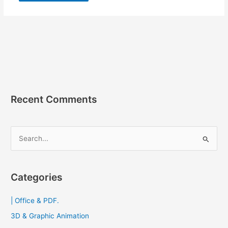
Recent Comments
S
e
a
r
Categories
c
| Office & PDF.
h
f
3D & Graphic Animation