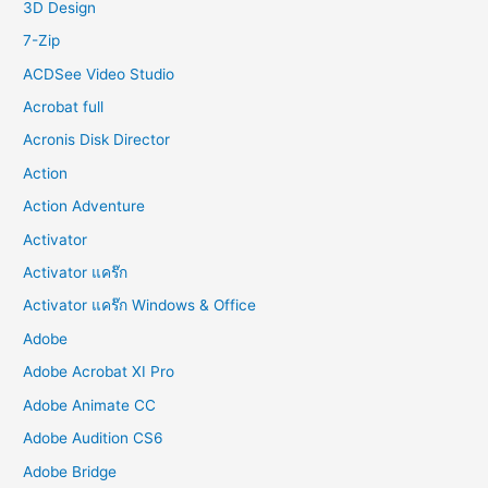
o
3D Design
r
7-Zip
:
ACDSee Video Studio
Acrobat full
Acronis Disk Director
Action
Action Adventure
Activator
Activator แคร๊ก
Activator แคร๊ก Windows & Office
Adobe
Adobe Acrobat XI Pro
Adobe Animate CC
Adobe Audition CS6
Adobe Bridge