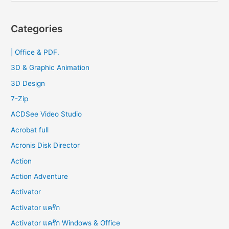
a
r
Categories
c
| Office & PDF.
h
f
3D & Graphic Animation
o
3D Design
r
7-Zip
:
ACDSee Video Studio
Acrobat full
Acronis Disk Director
Action
Action Adventure
Activator
Activator แคร๊ก
Activator แคร๊ก Windows & Office