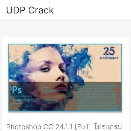
Skip
UDP Crack
to
content
Photoshop CC 24.1.1 [Full] โปรแกรม