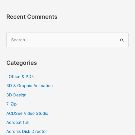
Recent Comments
S
e
a
r
Categories
c
| Office & PDF.
h
f
3D & Graphic Animation
o
3D Design
r
7-Zip
:
ACDSee Video Studio
Acrobat full
Acronis Disk Director