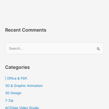
Recent Comments
S
e
a
r
Categories
c
| Office & PDF.
h
f
3D & Graphic Animation
o
3D Design
r
7-Zip
:
ACDSee Video Studio