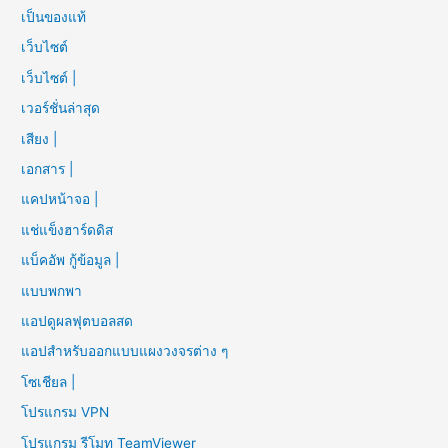
เป็นของแท้
เว็บไซต์
เว็บไซต์ |
เวอร์ชั่นล่าสุด
เสียง |
เอกสาร |
แคปหน้าจอ |
แช่แข็งฮาร์ดดิส
แบ็คอัพ กู้ข้อมูล |
แบบพกพา
แอปดูผลฟุตบอลสด
แอปสำหรับออกแบบแผงวงจรต่าง ๆ
โซเชียล |
โปรแกรม VPN
โปรแกรม รีโมท TeamViewer