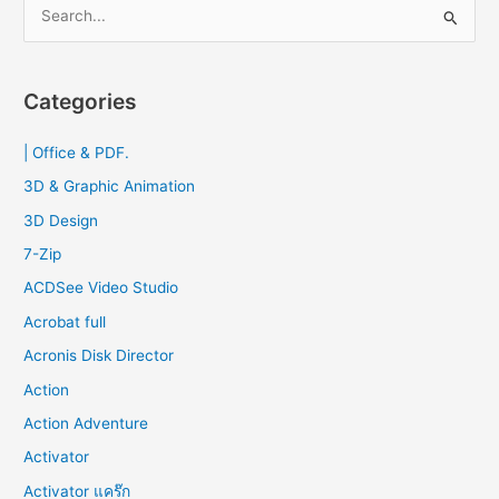
S
e
a
r
Categories
c
| Office & PDF.
h
f
3D & Graphic Animation
o
3D Design
r
7-Zip
:
ACDSee Video Studio
Acrobat full
Acronis Disk Director
Action
Action Adventure
Activator
Activator แคร๊ก