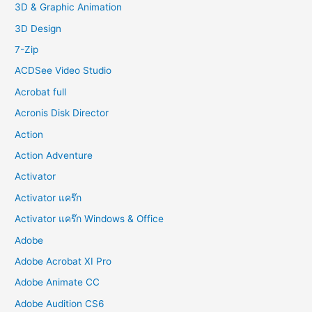
f
3D & Graphic Animation
o
3D Design
r
7-Zip
:
ACDSee Video Studio
Acrobat full
Acronis Disk Director
Action
Action Adventure
Activator
Activator แคร๊ก
Activator แคร๊ก Windows & Office
Adobe
Adobe Acrobat XI Pro
Adobe Animate CC
Adobe Audition CS6