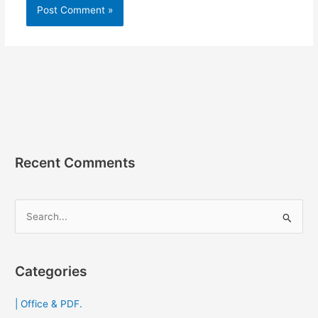
Recent Comments
S
e
a
r
Categories
c
| Office & PDF.
h