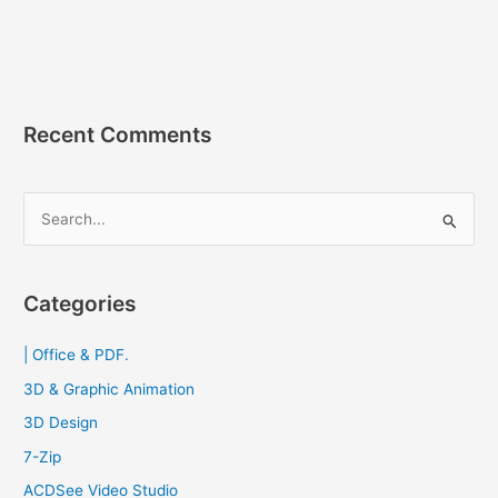
Recent Comments
S
e
a
r
Categories
c
| Office & PDF.
h
f
3D & Graphic Animation
o
3D Design
r
7-Zip
:
ACDSee Video Studio