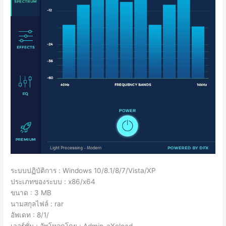
ระบบปฏิบัติการ : Windows 10/8.1/8/7/Vista/XP
ประเภทของระบบ : x86/x64
ขนาด : 3 MB
นามสกุลไฟล์ : rar
อัพเดท : 8/1/
เวอร์ชั่น : อัพโหลดโดย : Admin-aXeload