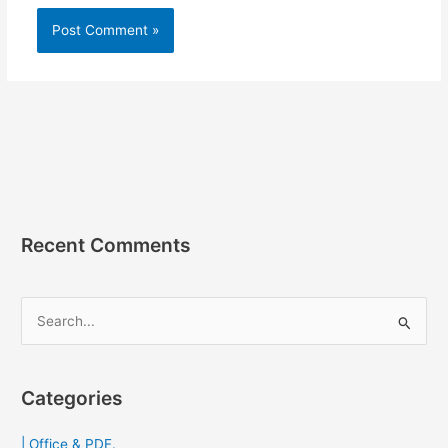
Recent Comments
S
e
a
r
Categories
c
| Office & PDF.
h