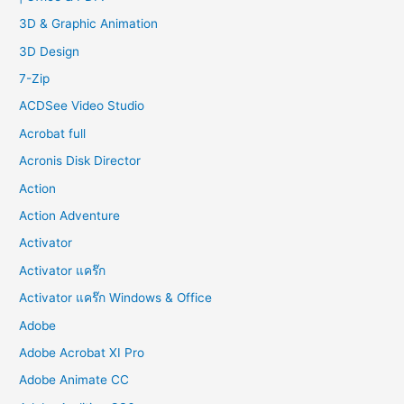
f
3D & Graphic Animation
o
3D Design
r
7-Zip
:
ACDSee Video Studio
Acrobat full
Acronis Disk Director
Action
Action Adventure
Activator
Activator แคร๊ก
Activator แคร๊ก Windows & Office
Adobe
Adobe Acrobat XI Pro
Adobe Animate CC