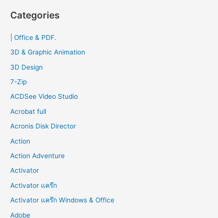
r
Categories
c
| Office & PDF.
h
f
3D & Graphic Animation
o
3D Design
r
7-Zip
:
ACDSee Video Studio
Acrobat full
Acronis Disk Director
Action
Action Adventure
Activator
Activator แคร๊ก
Activator แคร๊ก Windows & Office
Adobe