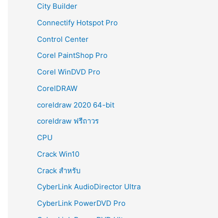
City Builder
Connectify Hotspot Pro
Control Center
Corel PaintShop Pro
Corel WinDVD Pro
CorelDRAW
coreldraw 2020 64-bit
coreldraw ฟรีถาวร
CPU
Crack Win10
Crack สำหรับ
CyberLink AudioDirector Ultra
CyberLink PowerDVD Pro