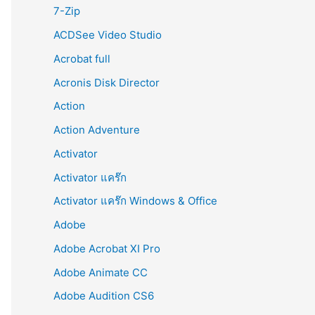
r
7-Zip
:
ACDSee Video Studio
Acrobat full
Acronis Disk Director
Action
Action Adventure
Activator
Activator แคร๊ก
Activator แคร๊ก Windows & Office
Adobe
Adobe Acrobat XI Pro
Adobe Animate CC
Adobe Audition CS6