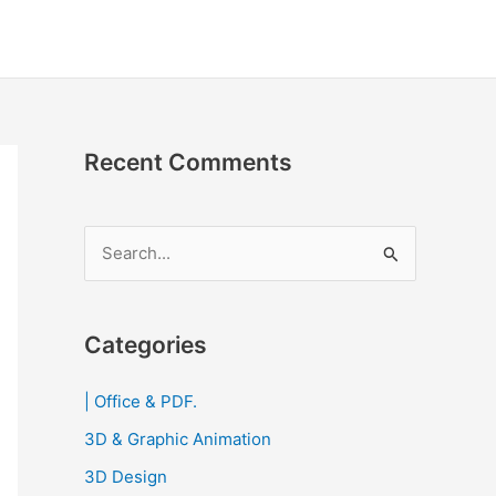
Recent Comments
S
e
a
r
Categories
c
| Office & PDF.
h
3D & Graphic Animation
f
o
3D Design