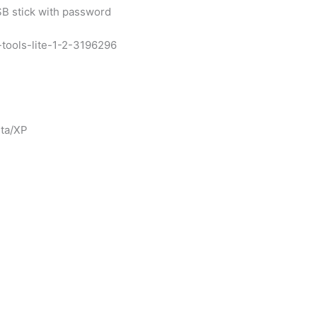
SB stick with password
sta/XP