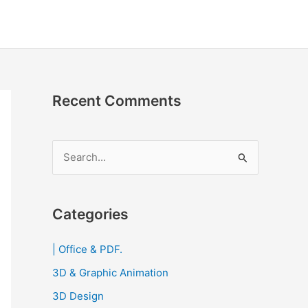
Recent Comments
S
e
a
r
Categories
c
| Office & PDF.
h
3D & Graphic Animation
f
o
3D Design