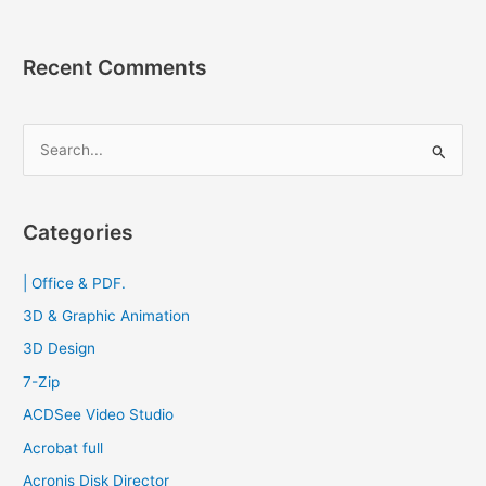
Recent Comments
S
e
a
r
Categories
c
| Office & PDF.
h
f
3D & Graphic Animation
o
3D Design
r
7-Zip
:
ACDSee Video Studio
Acrobat full
Acronis Disk Director