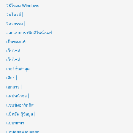
วิธีโหลด Windows
วินโดวส์ |
วิศวกรรม |
ออกแบบกราฟิกดีไซน์เนอร์
เป็นของแท้
เว็บไซต์
เว็บไซต์ |
เวอร์ชั่นล่าสุด
เสียง |
เอกสาร |
แคปหน้าจอ |
แช่แข็งฮาร์ดดิส
แบ็คอัพ กู้ข้อมูล |
แบบพกพา
แอปดูผลฟุตบอลสด