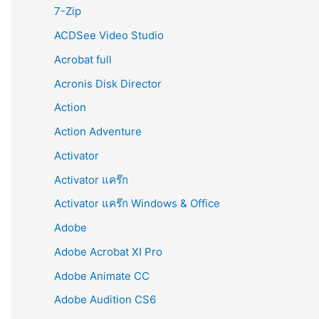
r
7-Zip
:
ACDSee Video Studio
Acrobat full
Acronis Disk Director
Action
Action Adventure
Activator
Activator แคร๊ก
Activator แคร๊ก Windows & Office
Adobe
Adobe Acrobat XI Pro
Adobe Animate CC
Adobe Audition CS6