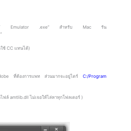
ว “AMT Emulator .exe” สำหรับ Mac รัน
”
ถใช้ CC แทนได้)
 Adobe ที่ต้องการแพท ส่วนมากจะอยู่ไดร์
C:/Program
หาไฟล์ amtlib.dll ไม่เจอให้ไล่หาทุกโฟลเดอร์ )