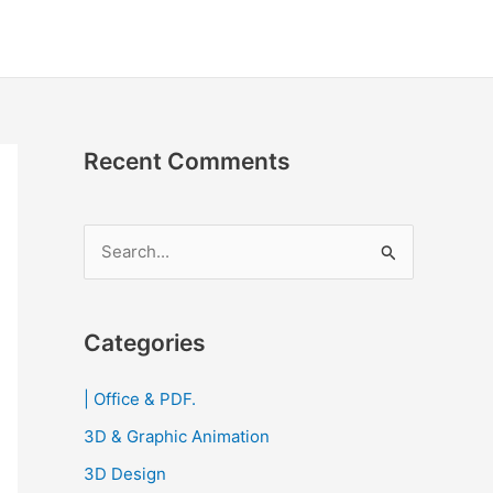
Recent Comments
S
e
a
r
Categories
c
| Office & PDF.
h
3D & Graphic Animation
f
o
3D Design