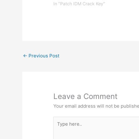
In "Patch IDM Crack Key"
←
Previous Post
Leave a Comment
Your email address will not be publish
Type
here..