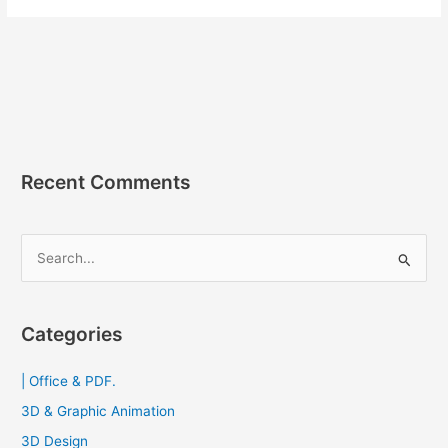
Recent Comments
S
e
a
r
Categories
c
| Office & PDF.
h
f
3D & Graphic Animation
o
3D Design