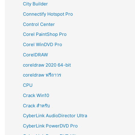
City Builder
Connectify Hotspot Pro
Control Center
Corel PaintShop Pro
Corel WinDVD Pro
CorelDRAW
coreldraw 2020 64-bit
coreldraw ฟรีถาวร
CPU
Crack Win10
Crack สำหรับ
CyberLink AudioDirector Ultra
CyberLink PowerDVD Pro