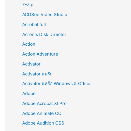
r
7-Zip
:
ACDSee Video Studio
Acrobat full
Acronis Disk Director
Action
Action Adventure
Activator
Activator แคร๊ก
Activator แคร๊ก Windows & Office
Adobe
Adobe Acrobat XI Pro
Adobe Animate CC
Adobe Audition CS6