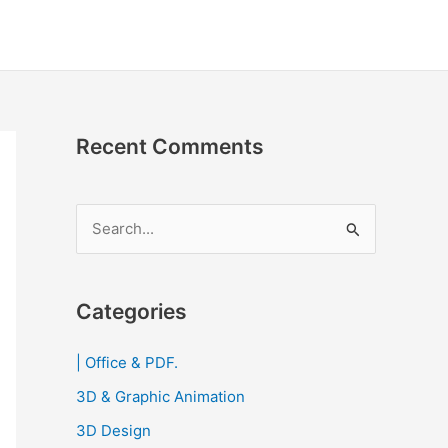
Recent Comments
S
e
a
r
Categories
c
| Office & PDF.
h
3D & Graphic Animation
f
o
3D Design