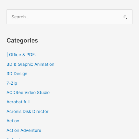
S
e
a
r
Categories
c
| Office & PDF.
h
f
3D & Graphic Animation
o
3D Design
r
7-Zip
:
ACDSee Video Studio
Acrobat full
Acronis Disk Director
Action
Action Adventure