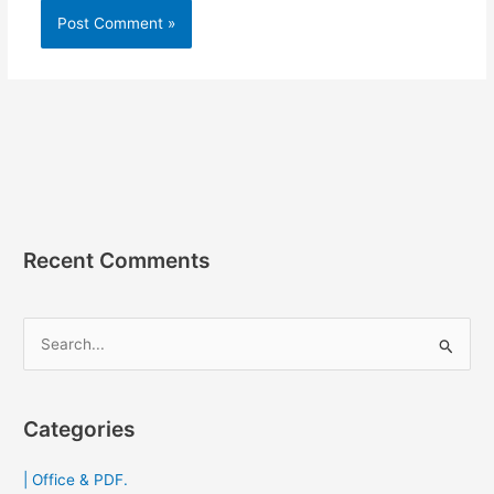
Recent Comments
S
e
a
r
Categories
c
| Office & PDF.
h