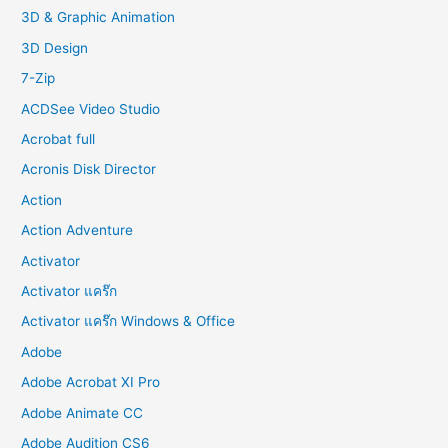
f
3D & Graphic Animation
o
3D Design
r
7-Zip
:
ACDSee Video Studio
Acrobat full
Acronis Disk Director
Action
Action Adventure
Activator
Activator แคร๊ก
Activator แคร๊ก Windows & Office
Adobe
Adobe Acrobat XI Pro
Adobe Animate CC
Adobe Audition CS6