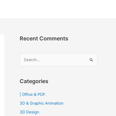
Recent Comments
S
e
a
r
Categories
c
| Office & PDF.
h
3D & Graphic Animation
f
o
3D Design