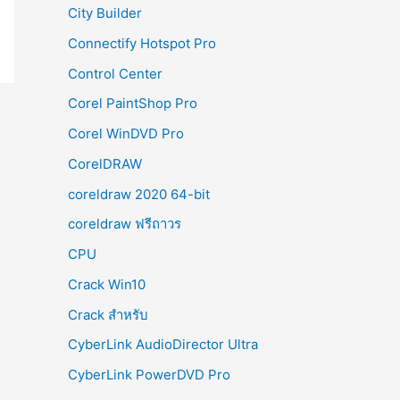
City Builder
Connectify Hotspot Pro
Control Center
Corel PaintShop Pro
Corel WinDVD Pro
CorelDRAW
coreldraw 2020 64-bit
coreldraw ฟรีถาวร
CPU
Crack Win10
Crack สำหรับ
CyberLink AudioDirector Ultra
CyberLink PowerDVD Pro