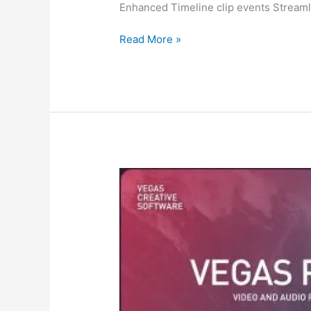
Enhanced Timeline clip events Streaml
MAGIX
Read More »
Vegas
Pro
20.0.0.214
[Full]
ถาวร
โปรแกรม
ตัด
ต่อ
วิดีโอ
ใหม่
2023