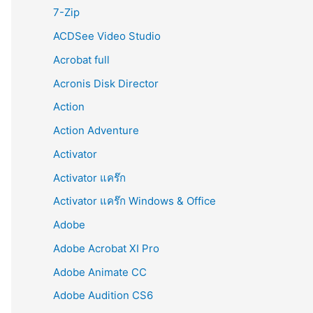
r
7-Zip
:
ACDSee Video Studio
Acrobat full
Acronis Disk Director
Action
Action Adventure
Activator
Activator แคร๊ก
Activator แคร๊ก Windows & Office
Adobe
Adobe Acrobat XI Pro
Adobe Animate CC
Adobe Audition CS6