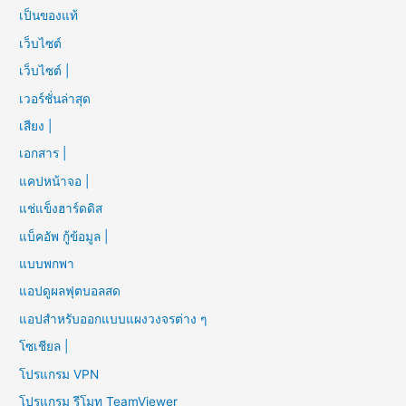
เป็นของแท้
เว็บไซต์
เว็บไซต์ |
เวอร์ชั่นล่าสุด
เสียง |
เอกสาร |
แคปหน้าจอ |
แช่แข็งฮาร์ดดิส
แบ็คอัพ กู้ข้อมูล |
แบบพกพา
แอปดูผลฟุตบอลสด
แอปสำหรับออกแบบแผงวงจรต่าง ๆ
โซเชียล |
โปรแกรม VPN
โปรแกรม รีโมท TeamViewer