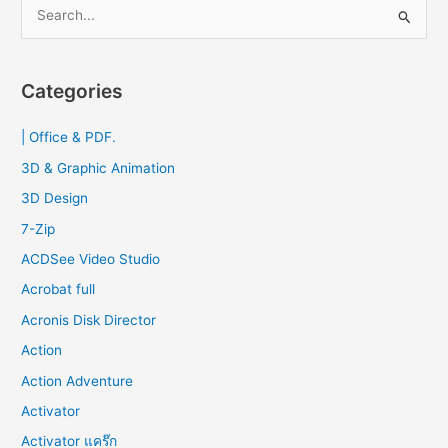
S
ติด
e
ตั้ง
a
2023
r
Categories
c
| Office & PDF.
h
f
3D & Graphic Animation
o
3D Design
r
7-Zip
:
ACDSee Video Studio
Acrobat full
Acronis Disk Director
Action
Action Adventure
Activator
Activator แคร๊ก