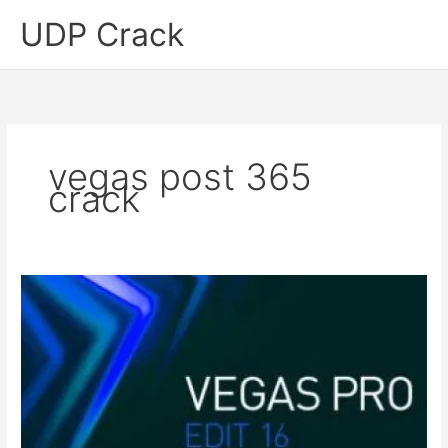
Skip
UDP Crack
to
content
vegas post 365
crack