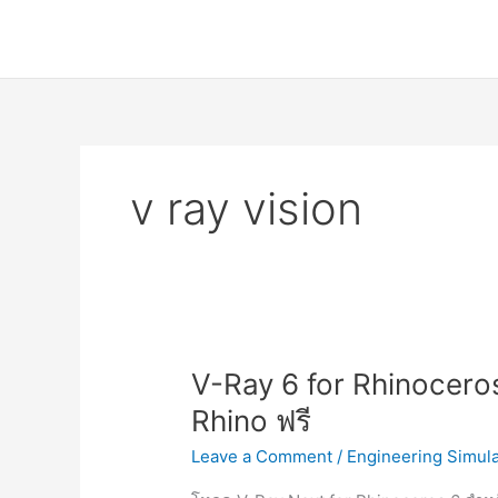
Skip
to
content
v ray vision
V-Ray 6 for Rhinoceros 
Rhino ฟรี
Leave a Comment
/
Engineering Simula