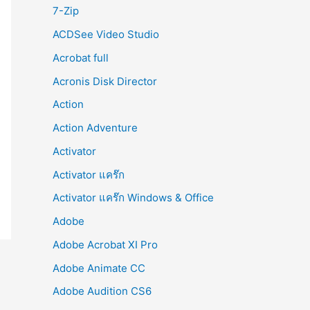
r
7-Zip
:
ACDSee Video Studio
Acrobat full
Acronis Disk Director
Action
Action Adventure
Activator
Activator แคร๊ก
Activator แคร๊ก Windows & Office
Adobe
Adobe Acrobat XI Pro
Adobe Animate CC
Adobe Audition CS6