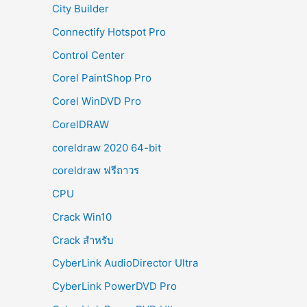
City Builder
Connectify Hotspot Pro
Control Center
Corel PaintShop Pro
Corel WinDVD Pro
CorelDRAW
coreldraw 2020 64-bit
coreldraw ฟรีถาวร
CPU
Crack Win10
Crack สำหรับ
CyberLink AudioDirector Ultra
CyberLink PowerDVD Pro