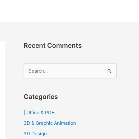
Recent Comments
S
e
a
r
Categories
c
| Office & PDF.
h
3D & Graphic Animation
f
o
3D Design