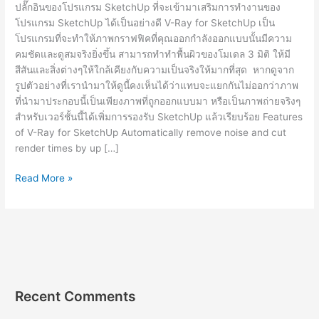
ปลั๊กอินของโปรแกรม SketchUp ที่จะเข้ามาเสริมการทำงานของ
โปรแกรม SketchUp ได้เป็นอย่างดี V-Ray for SketchUp เป็น
โปรแกรมที่จะทำให้ภาพกราฟฟิคที่คุณออกกำลังออกแบบนั้นมีความ
คมชัดและดูสมจริงยิ่งขึ้น สามารถทำทำพื้นผิวของโมเดล 3 มิติ ให้มี
สีสันและสิ่งต่างๆให้ใกล้เคียงกับความเป็นจริงให้มากที่สุด หากดูจาก
รูปตัวอย่างที่เรานำมาให้ดูนี้คงเห็นได้ว่าแทบจะแยกกันไม่ออกว่าภาพ
ที่นำมาประกอบนี้เป็นเพียงภาพที่ถูกออกแบบมา หรือเป็นภาพถ่ายจริงๆ
สำหรับเวอร์ชั้นนี้ได้เพิ่มการรองรับ SketchUp แล้วเรียบร้อย Features
of V-Ray for SketchUp Automatically remove noise and cut
render times by up […]
V-
Read More »
Ray
Next
6.00.08
for
SketchUp
2017-
2022
Recent Comments
[Full]
ตัว