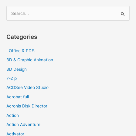
เต็ม
S
ถาวร
e
ฟรี
a
Updated
r
Categories
c
| Office & PDF.
h
f
3D & Graphic Animation
o
3D Design
r
7-Zip
:
ACDSee Video Studio
Acrobat full
Acronis Disk Director
Action
Action Adventure
Activator