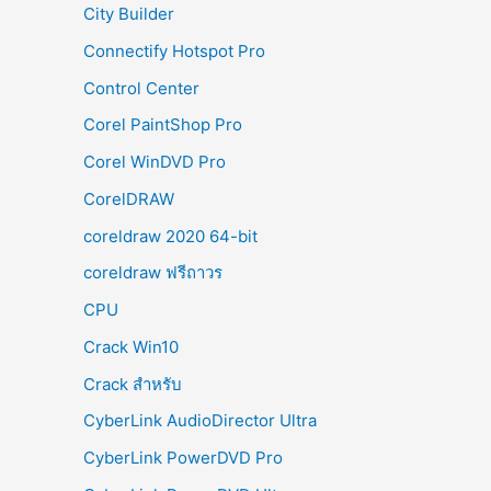
City Builder
Connectify Hotspot Pro
Control Center
Corel PaintShop Pro
Corel WinDVD Pro
CorelDRAW
coreldraw 2020 64-bit
coreldraw ฟรีถาวร
CPU
Crack Win10
Crack สำหรับ
CyberLink AudioDirector Ultra
CyberLink PowerDVD Pro