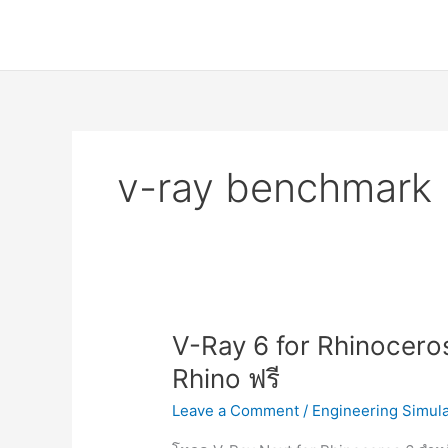
Skip
to
content
v-ray benchmark
V-Ray 6 for Rhinoceros 
Rhino ฟรี
Leave a Comment
/
Engineering Simula