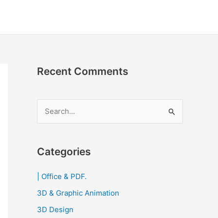
Recent Comments
S
e
a
r
Categories
c
| Office & PDF.
h
3D & Graphic Animation
f
o
3D Design