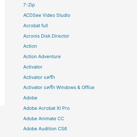
r
7-Zip
:
ACDSee Video Studio
Acrobat full
Acronis Disk Director
Action
Action Adventure
Activator
Activator แคร๊ก
Activator แคร๊ก Windows & Office
Adobe
Adobe Acrobat XI Pro
Adobe Animate CC
Adobe Audition CS6