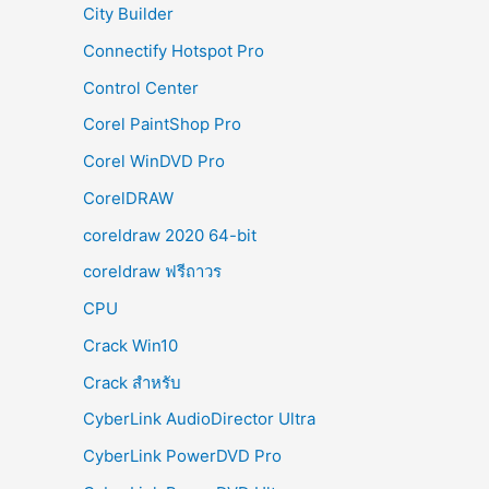
City Builder
Connectify Hotspot Pro
Control Center
Corel PaintShop Pro
Corel WinDVD Pro
CorelDRAW
coreldraw 2020 64-bit
coreldraw ฟรีถาวร
CPU
Crack Win10
Crack สำหรับ
CyberLink AudioDirector Ultra
CyberLink PowerDVD Pro