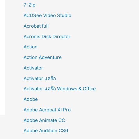
r
7-Zip
:
ACDSee Video Studio
Acrobat full
Acronis Disk Director
Action
Action Adventure
Activator
Activator แคร๊ก
Activator แคร๊ก Windows & Office
Adobe
Adobe Acrobat XI Pro
Adobe Animate CC
Adobe Audition CS6