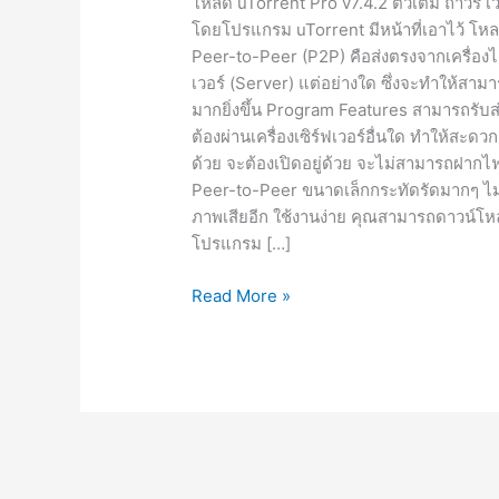
โหลด uTorrent Pro v7.4.2 ตัวเต็ม ถาวร เ
โดยโปรแกรม uTorrent มีหน้าที่เอาไว้ โหล
Peer-to-Peer (P2P) คือส่งตรงจากเครื่องไฟล์ผ
เวอร์ (Server) แต่อย่างใด ซึ่งจะทำให้สามา
มากยิ่งขึ้น Program Features สามารถรับส่ง
ต้องผ่านเครื่องเซิร์ฟเวอร์อื่นใด ทำให้สะดวก 
ด้วย จะต้องเปิดอยู่ด้วย จะไม่สามารถฝากไฟ
Peer-to-Peer ขนาดเล็กกระทัดรัดมากๆ ไม่ถึ
ภาพเสียอีก ใช้งานง่าย คุณสามารถดาวน์โหลดไ
โปรแกรม […]
uTorrent
Read More »
Pro
v7.4.2
[Full]
ถาวร
ไทย
โปรแกรม
โหลด