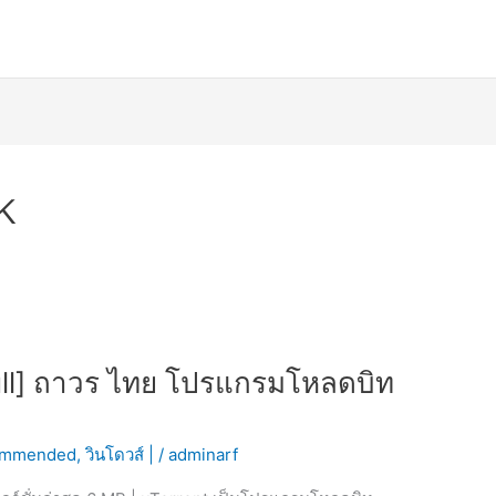
k
Full] ถาวร ไทย โปรแกรมโหลดบิท
ommended
,
วินโดวส์ |
/
adminarf