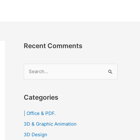
Recent Comments
S
e
a
r
Categories
c
| Office & PDF.
h
3D & Graphic Animation
f
o
3D Design