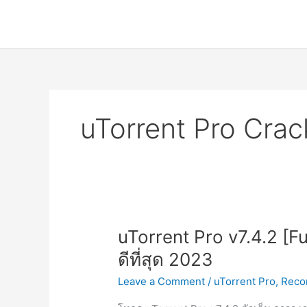
Skip
to
content
uTorrent Pro Crac
uTorrent Pro v7.4.2 [
ดีที่สุด 2023
Leave a Comment
/
uTorrent Pro
,
Rec