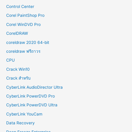
Control Center
Corel PaintShop Pro
Corel WinDVD Pro
CorelDRAW
coreldraw 2020 64-bit
coreldraw ฟรีถาวร
CPU
Crack Win10
Crack สำหรับ
CyberLink AudioDirector Ultra
CyberLink PowerDVD Pro
CyberLink PowerDVD Ultra
CyberLink YouCam
Data Recovery
Deep Freeze Enterprise