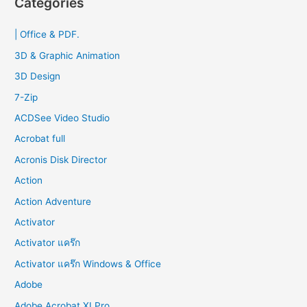
Categories
c
| Office & PDF.
h
f
3D & Graphic Animation
o
3D Design
r
7-Zip
:
ACDSee Video Studio
Acrobat full
Acronis Disk Director
Action
Action Adventure
Activator
Activator แคร๊ก
Activator แคร๊ก Windows & Office
Adobe
Adobe Acrobat XI Pro