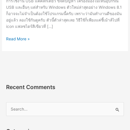
การใช้งาน USB แค่คลิ๊กเดียว ขจัดปัญหา เครื่องมองไม่เห็นอุปกรณ์
USB และอื่นๆ แต่สำหรับ Windows ตัวใหม่ล่าสุดอย่าง Windows 8.1
ก็อาจจะไม่จำเป็นต้องใช้โปรแกรมนี้ครับ เพราะว่ามันทำงานดีของมัน
อยู่แล้ว ลองใช้กันดูครับ ตัวนี้ตัวล่าสุดเลย วิธีใช้ก็เพียงแค่ชี้เม้าส์ไปที่
icon แฟลชไดร์สีเขียวที่ […]
USB
Read More »
Safely
Remove
6.4.2.1299
Full]
ช่วย
ถอด
แฟลช
Recent Comments
ไดรฟ์
ปลอดภัย
2023
S
e
a
r