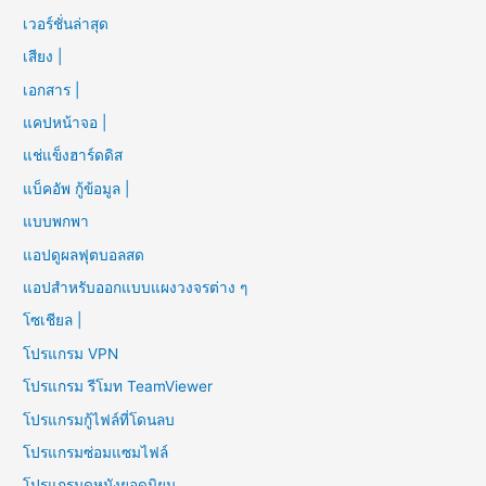
เวอร์ชั่นล่าสุด
เสียง |
เอกสาร |
แคปหน้าจอ |
แช่แข็งฮาร์ดดิส
แบ็คอัพ กู้ข้อมูล |
แบบพกพา
แอปดูผลฟุตบอลสด
แอปสำหรับออกแบบแผงวงจรต่าง ๆ
โซเชียล |
โปรแกรม VPN
โปรแกรม รีโมท TeamViewer
โปรแกรมกู้ไฟล์ที่โดนลบ
โปรแกรมซ่อมแซมไฟล์
โปรแกรมดูหนังยอดนิยม