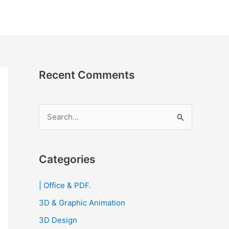
Recent Comments
S
e
a
r
Categories
c
| Office & PDF.
h
3D & Graphic Animation
f
o
3D Design