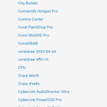
City Builder
Connectify Hotspot Pro
Control Center
Corel PaintShop Pro
Corel WinDVD Pro
CorelDRAW
coreldraw 2020 64-bit
coreldraw ฟรีถาวร
CPU
Crack Win10
Crack สำหรับ
CyberLink AudioDirector Ultra
CyberLink PowerDVD Pro