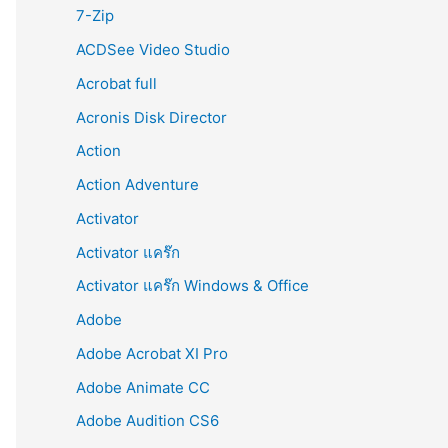
r
7-Zip
:
ACDSee Video Studio
Acrobat full
Acronis Disk Director
Action
Action Adventure
Activator
Activator แคร๊ก
Activator แคร๊ก Windows & Office
Adobe
Adobe Acrobat XI Pro
Adobe Animate CC
Adobe Audition CS6