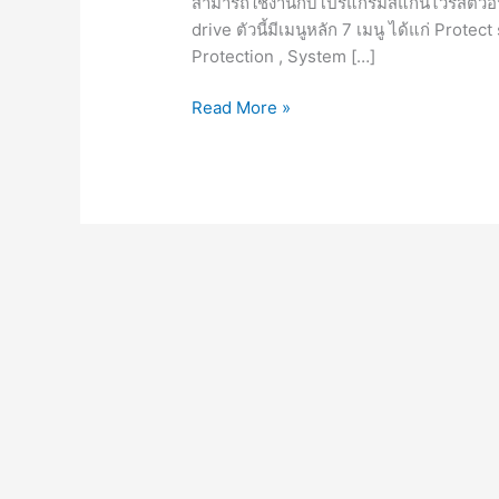
สามารถใช้งานกับโปรแกรมสแกนไวรัสตัวอื่
drive ตัวนี้มีเมนูหลัก 7 เมนู ได้แก่ Prote
Protection , System […]
USB
Read More »
Disk
Security
6.9.3.4
[Full]
โปรแกรม
ป้องกัน
ไวรัส
จาก
แฟลชไดร์ฟ