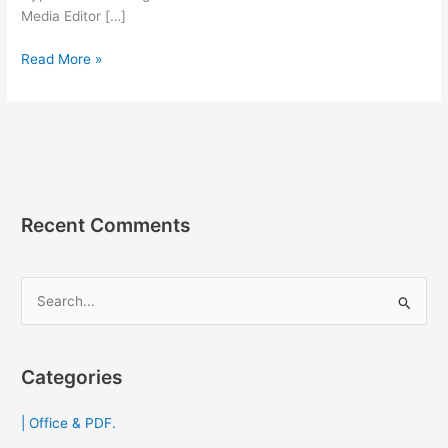
Media Editor […]
HyperCam
Read More »
6.2.2208.31
[Full]
ถาวร
โปรแกรม
อัด
วิดีโอ
หน้า
Recent Comments
จอ
2023
HD
S
e
a
r
Categories
c
| Office & PDF.
h