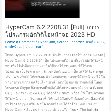
HyperCam 6.2.2208.31 [Full] ถาวร
โปรแกรมอัดวิดีโอหน้าจอ 2023 HD
Leave a Comment
/
HyperCam
,
Screen Recorder
,
ตัวเต็ม ถาวร
,
แคปหน้าจอ |
/
adminarf
โหลด HyperCam 6.2.2208.31 ตัวเต็ม ถาวร เวอร์ชั่นล่าสุด 59 MB |
HyperCam 6.2.2208.31 เป็น โปรแกรมที่มีหน้าที่เอาไว้อัดวีดีโอหน้า
จอ เพื่อใช้ทำสื่อการสอน สาธิตวิธีการใช้งานระบบ วิธีใช้งาน
โปรแกรม เว็บไซต์ ต่างๆ แล้วเซฟบันทึกออกมาเป็นไฟล์วีดีโอ ตระกูล
.AVI .WMV/ASF ได้อย่างลงตัว โดยมันสามารถอัดวีดีโอหน้าจอ ได้กัน
ทุกย่างก้าว ทุกการเคลื่อนไหวเม้าส์ ได้ทุกโปรแกรม รวมถึงผู้ที่ โหลด
โปรแกรม Skype ก็สามารถที่จะอัดได้ทั้งการสนทนาด้วยภาพ (Video
Call) และเสียง (Voice Call) ได้อีกด้วยเช่นกัน หรือจะใช้ โปรแกรมอัด
วีดีโอหน้าจอ จากในเกมส์ เพื่อให้คุณได้อัดบันทึกช็อตเด็ดๆ เพื่อเอาไป
อัพโหลดลงยูทูป หรือ เฟสบุ๊ค อวดเพื่อนๆ ได้อีกด้วย Features of
HyperCam • Saving the records as .AVI files • The built-in