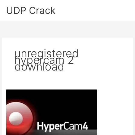
Skip
UDP Crack
to
content
unregistered
hypercam 2
download