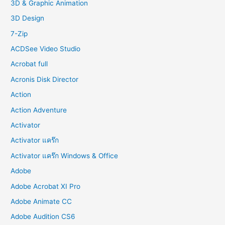
f
3D & Graphic Animation
o
3D Design
r
7-Zip
:
ACDSee Video Studio
Acrobat full
Acronis Disk Director
Action
Action Adventure
Activator
Activator แคร๊ก
Activator แคร๊ก Windows & Office
Adobe
Adobe Acrobat XI Pro
Adobe Animate CC
Adobe Audition CS6