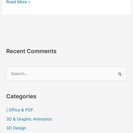
Uninstall
Read More »
Tool
3.7.1
Build
5699
[Full]
ถาวร
ตัว
Recent Comments
ช่วย
ถอน
การ
S
ติด
e
ตั้ง
a
โปรแกรม
r
Categories
c
| Office & PDF.
h
f
3D & Graphic Animation
o
3D Design