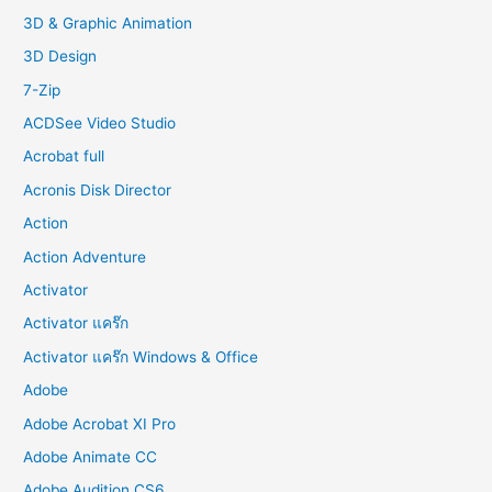
f
3D & Graphic Animation
o
3D Design
r
7-Zip
:
ACDSee Video Studio
Acrobat full
Acronis Disk Director
Action
Action Adventure
Activator
Activator แคร๊ก
Activator แคร๊ก Windows & Office
Adobe
Adobe Acrobat XI Pro
Adobe Animate CC
Adobe Audition CS6