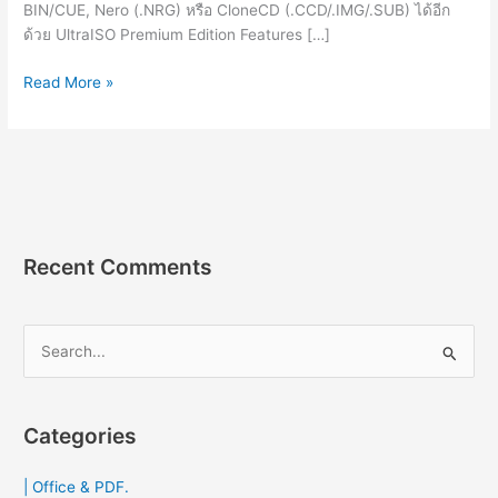
BIN/CUE, Nero (.NRG) หรือ CloneCD (.CCD/.IMG/.SUB) ได้อีก
ด้วย UltraISO Premium Edition Features […]
UltraISO
Read More »
Premium
9.7.7.3904
[Full]
ถาวร
โปรแกรม
อิมเมจ
ไฟล์
Recent Comments
คุณภาพ
สูง
2023
S
e
a
r
Categories
c
| Office & PDF.
h