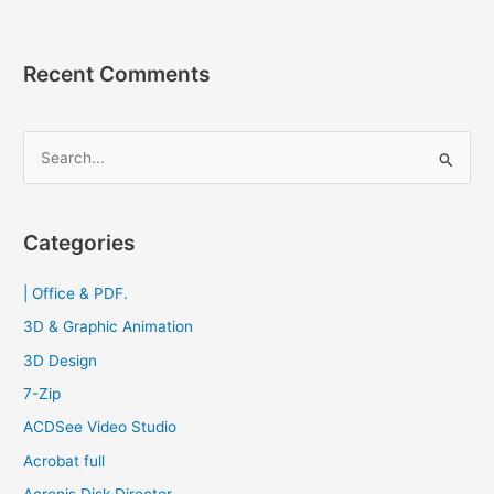
โปรแกรม
แก้ไข
Text
Recent Comments
Editor
S
e
a
r
Categories
c
| Office & PDF.
h
f
3D & Graphic Animation
o
3D Design
r
7-Zip
:
ACDSee Video Studio
Acrobat full