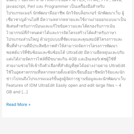
javascript, Perl และ Programmer เป็นเครื่องมือสำหรับ
โปรแกรมเมอร์ นักพัฒนามืออาชีพ นักวิจัยบล็อกเกอร์ นักพัฒนาเว็บ ผู้
เชี่ยวชาญด้านไอที มีความหลากหลายและใช้งานง่ายออกแบบมาเป็น
พิเศษสำหรับการป้อนและแก้ไขข้อความและโค้ดรองรับการเน้น
ไวยากรณ์ที่กำหนดค่าได้และการจัดโครงสร้างโค้ดสำหรับภาษา
โปรแกรมส่วนใหญ่ ด้วยรูปแบบที่ชัดเจนและคุณสมบัติโครงการและ
พื้นที่ทำงานที่มีประสิทธิภาพทำให้สามารถจัดการโครงการพัฒนา
ซอฟต์แวร์ที่ซับซ้อนและซับซ้อนได้ UltraEdit มีความยืดหยุ่นและปรับ
แต่งได้ง่ายจัดการไฟล์ที่มีขนาดเกิน 4GB และอินเทอร์เฟซผู้ใช้ที่
สวยงามช่วยให้เข้าถึงตัวเลือกที่สำคัญที่สุดได้อย่างง่ายดาย UltraEdit
ใช้ในอุตสาหกรรมที่หลากหลายตั้งแต่นักเขียนมืออาชีพนักวิจัยและนัก
ข่าวไปจนถึงโปรแกรมเมอร์ขั้นสูงผู้จัดการฐานข้อมูลและนักพัฒนาเว็บ
Features of IDM UltraEdit Easily open and edit large files – 4
GB and […]
IDM
Read More »
UltraEdit
v29.1.0.112
[Full]
ถาวร